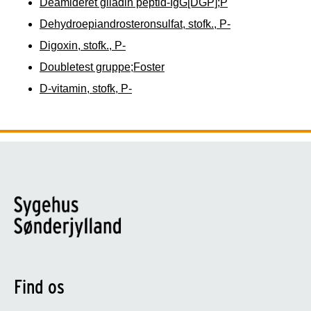
Deamideret gliadin peptid-IgG[DGP];P
Dehydroepiandrosteronsulfat, stofk., P-
Digoxin, stofk., P-
Doubletest gruppe;Foster
D-vitamin, stofk, P-
Find os