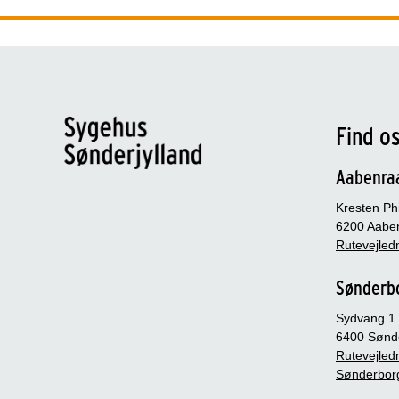
Find o
Aabenra
Kresten Phi
6200 Aabe
Rutevejledn
Sønderb
Sydvang 1
6400 Sønd
Rutevejledn
Sønderbor