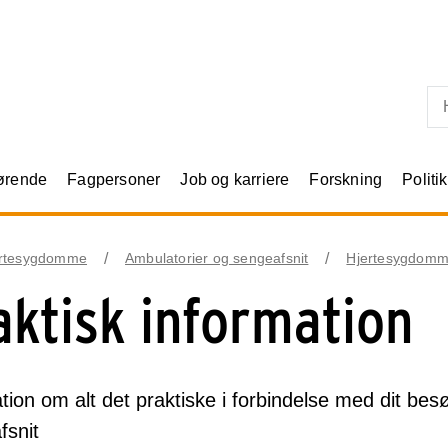
Skip til primært indhold
rørende
Fagpersoner
Job og karriere
Forskning
Politik
rtesygdomme
Ambulatorier og sengeafsnit
Hjertesygdomm
aktisk information
tion om alt det praktiske i forbindelse med dit bes
fsnit