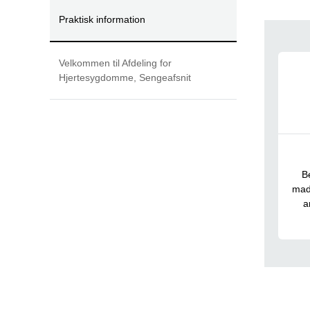
Praktisk information
Tvæ
Velkommen til Afdeling for
Hjertesygdomme, Sengeafsnit
B
mad 
a