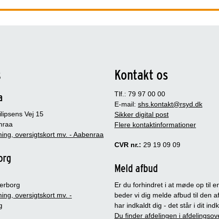
s
Kontakt os
Tlf.: 79 97 00 00
a
E-mail:
shs.kontakt@rsyd.dk
lipsens Vej 15
Sikker digital post
nraa
Flere kontaktinformationer
ing, oversigtskort mv. - Aabenraa
CVR nr.:
29 19 09 09
org
Meld afbud
erborg
Er du forhindret i at møde op til en
ing, oversigtskort mv. -
beder vi dig melde afbud til den a
g
har indkaldt dig - det står i dit in
Du finder afdelingen i afdelingsov