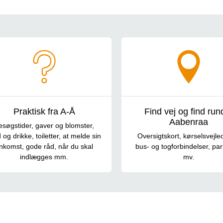
rgående information
Praktisk fra A-Å
Find vej og find rund
Aabenraa
esøgstider, gaver og blomster,
og drikke, toiletter, at melde sin
Oversigtskort, kørselsvejle
nkomst, gode råd, når du skal
bus- og togforbindelser, pa
indlægges mm.
mv.