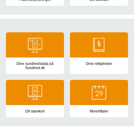
Information er om undersøgelser, behandlinger mv. til patienter 
Fakta om Ældresygdomme
Generel information
Dine sundhedsdata på
Dine rettigheder
Sundhed.dk
Information om dine rettigheder 
Se dine sundhedsdata: din journal fra sygehuset, prøvesvar, medic
Dit stamkort
MineAftaler
Sundhedspersonale, der har dig i behandling på hospitaler, i kom
App og hjemmeside til patiente