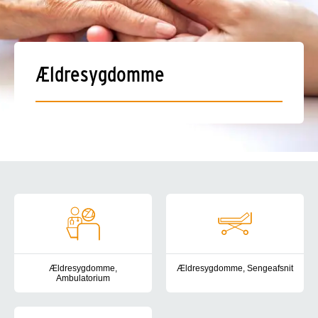
Ældresygdomme
Ambulatorier og sengeafsnit
Ældresygdomme,
Ældresygdomme, Sengeafsnit
Ambulatorium
Sengeafsnittet varetager behand
Ambulatoriet varetager undersøgelse og behandling af patienter 