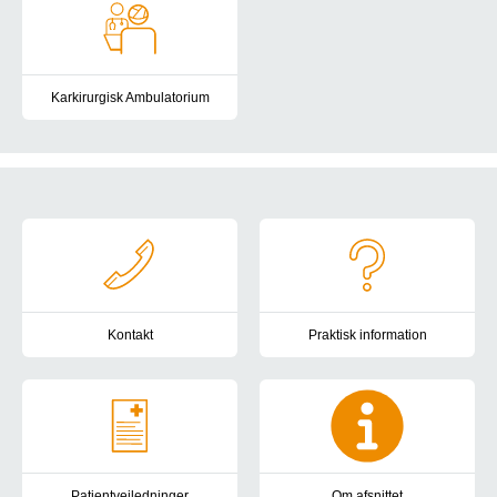
Karkirurgisk Ambulatorium
Ambulatoriet varetager undersøgelse og behandling af patienter, s
Genveje
Kontakt
Praktisk information
Kontakt os hvis du vil melde afbud, have en ny tid, har spørgsmål 
Information om alt det praktis
Patientvejledninger
Om afsnittet