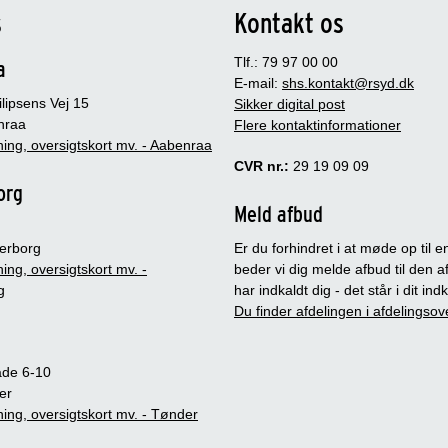
s
Kontakt os
Tlf.: 79 97 00 00
a
E-mail:
shs.kontakt@rsyd.dk
lipsens Vej 15
Sikker digital post
nraa
Flere kontaktinformationer
ing, oversigtskort mv. - Aabenraa
CVR nr.:
29 19 09 09
org
Meld afbud
erborg
Er du forhindret i at møde op til en
ing, oversigtskort mv. -
beder vi dig melde afbud til den a
g
har indkaldt dig - det står i dit in
Du finder afdelingen i afdelingsov
ade 6-10
er
ing, oversigtskort mv. - Tønder