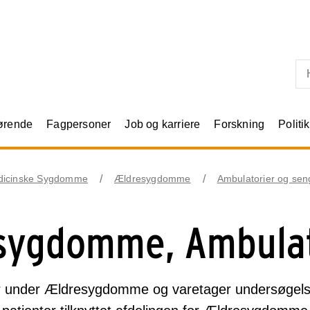
Skip til primært indhold
rørende
Fagpersoner
Job og karriere
Forskning
Politik
dicinske Sygdomme
Ældresygdomme
Ambulatorier og sen
sygdomme, Ambula
r under Ældresygdomme og varetager undersøgels