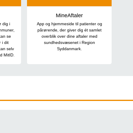
MineAftaler
 dig i
App og hjemmeside til patienter og
ommuner,
pårørende, der giver dig ét samlet
kan se
overblik over dine aftaler med
i dit
sundhedsvæsenet i Region
an selv
Syddanmark.
d MitID.