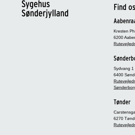
Find o
Aabenra
Kresten Phi
6200 Aabe
Rutevejledn
Sønderb
Sydvang 1
6400 Sønd
Rutevejledn
Sønderbor
Tønder
Carstensg
6270 Tønd
Rutevejledn