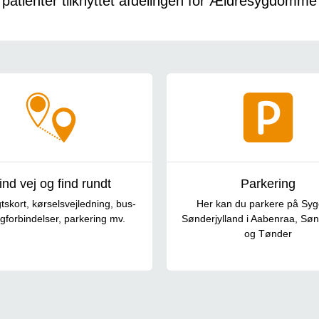
patienter tilknyttet afdelingen for Ældresygdomme
ind vej og find rundt
Parkering
tskort, kørselsvejledning, bus-
Her kan du parkere på Sy
gforbindelser, parkering mv.
Sønderjylland i Aabenraa, Sø
og Tønder