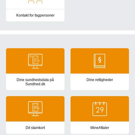
Kontakt for fagpersoner
Kontakt til speciallæge i onkologi for fagpersoner
Generel information
Dine sundhedsdata på
Dine rettigheder
Sundhed.dk
Information om dine rettigheder 
Se dine sundhedsdata: din journal fra sygehuset, prøvesvar, medic
Dit stamkort
MineAftaler
Sundhedspersonale, der har dig i behandling på hospitaler, i kom
App og hjemmeside til patiente