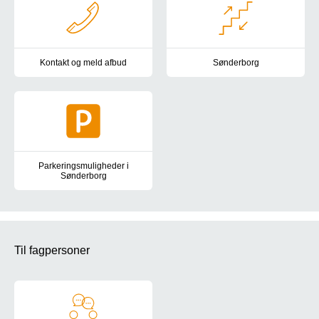
Kontakt og meld afbud
Sønderborg
Kontakt os hvis du vil melde afbud, have en ny tid, har spørgsmål 
Oversigtskort, kørselsvejlednin
Parkeringsmuligheder i
Sønderborg
Information om parkeringspladser og handicapparkering i Sønde
Til fagpersoner