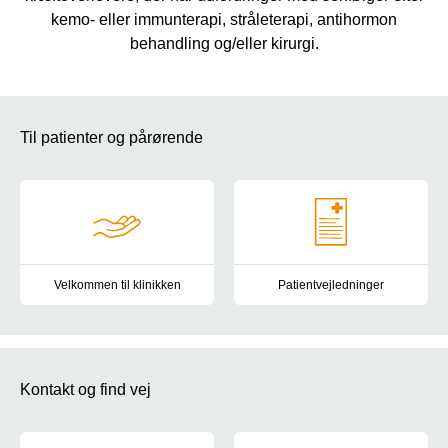
kemo- eller immunterapi, stråleterapi, antihormon
behandling og/eller kirurgi.
Til patienter og pårørende
Velkommen til klinikken
Patientvejledninger
Introduktion til Klinik for senfølger for patienter og pårørende
Information er om undersøgelser
Kontakt og find vej