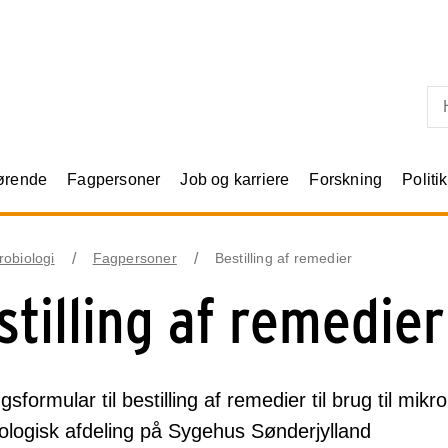
Skip til primært indhold
rørende
Fagpersoner
Job og karriere
Forskning
Politik
robiologi
Fagpersoner
Bestilling af remedier
stilling af remedier
ingsformular til bestilling af remedier til brug til mi
ologisk afdeling på Sygehus Sønderjylland