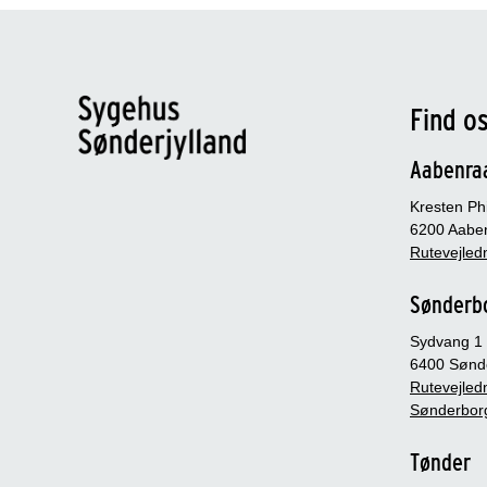
Find o
Aabenra
Kresten Phi
6200 Aabe
Rutevejledn
Sønderb
Sydvang 1
6400 Sønd
Rutevejledn
Sønderbor
Tønder