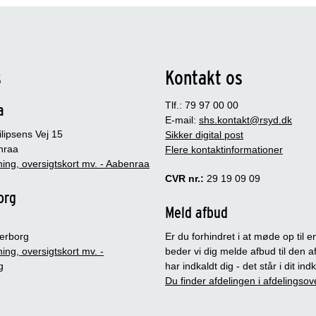
s
Kontakt os
Tlf.: 79 97 00 00
a
E-mail:
shs.kontakt@rsyd.dk
lipsens Vej 15
Sikker digital post
nraa
Flere kontaktinformationer
ing, oversigtskort mv. - Aabenraa
CVR nr.:
29 19 09 09
org
Meld afbud
erborg
Er du forhindret i at møde op til en
ing, oversigtskort mv. -
beder vi dig melde afbud til den a
g
har indkaldt dig - det står i dit in
Du finder afdelingen i afdelingsov