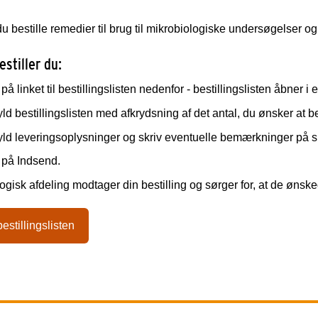
u bestille remedier til brug til mikrobiologiske undersøgelser og
stiller du:
 på linket til bestillingslisten nedenfor - bestillingslisten åbner i
ld bestillingslisten med afkrydsning af det antal, du ønsker at be
ld leveringsoplysninger og skriv eventuelle bemærkninger på s
 på Indsend.
ogisk afdeling modtager din bestilling og sørger for, at de ønskede
bestillingslisten