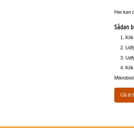
Her kan d
Sådan be
Klik
Udfy
Udfy
Klik
Mikrobiol
Gå til 