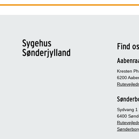
Find o
Aabenra
Kresten Phi
6200 Aabe
Rutevejledn
Sønderb
Sydvang 1
6400 Sønd
Rutevejledn
Sønderbor