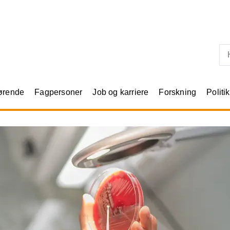
Skip til primært indhold
rørende
Fagpersoner
Job og karriere
Forskning
Politik