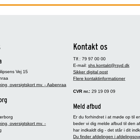
s
Kontakt os
Tlf.: 79 97 00 00
a
E-mail:
shs.kontakt@rsyd.dk
lipsens Vej 15
Sikker digital post
nraa
Flere kontaktinformationer
ing, oversigtskort mv. - Aabenraa
CVR nr.:
29 19 09 09
org
Meld afbud
erborg
Er du forhindret i at møde op til en
ing, oversigtskort mv. -
beder vi dig melde afbud til den a
g
har indkaldt dig - det står i dit in
Du finder afdelingen i afdelingsov