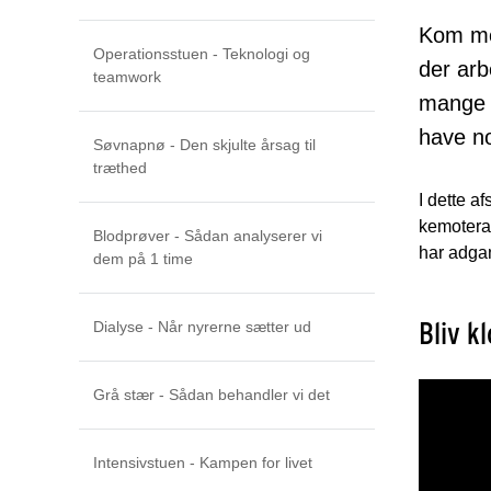
Kom med
Operationsstuen - Teknologi og
der arb
teamwork
mange s
have n
Søvnapnø - Den skjulte årsag til
træthed
I dette a
kemoterap
Blodprøver - Sådan analyserer vi
har adgan
dem på 1 time
Bliv k
Dialyse - Når nyrerne sætter ud
Grå stær - Sådan behandler vi det
Intensivstuen - Kampen for livet