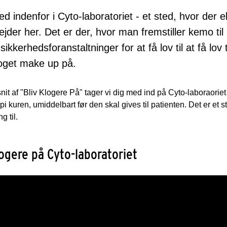
 indenfor i Cyto-laboratoriet - et sted, hvor der 
ejder her. Det er der, hvor man fremstiller kemo til
ikkerhedsforanstaltninger for at få lov til at få lo
oget make up på.
fsnit af "Bliv Klogere På" tager vi dig med ind på Cyto-laboraorie
i kuren, umiddelbart før den skal gives til patienten. Det er e
g til.
logere på Cyto-laboratoriet