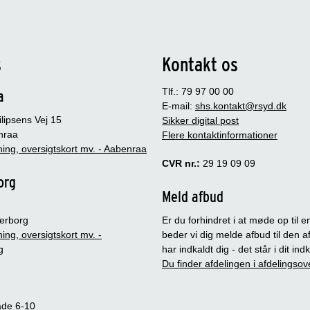
s
Kontakt os
Tlf.: 79 97 00 00
a
E-mail:
shs.kontakt@rsyd.dk
lipsens Vej 15
Sikker digital post
nraa
Flere kontaktinformationer
ing, oversigtskort mv. - Aabenraa
CVR nr.:
29 19 09 09
org
Meld afbud
erborg
Er du forhindret i at møde op til en
ing, oversigtskort mv. -
beder vi dig melde afbud til den a
g
har indkaldt dig - det står i dit in
Du finder afdelingen i afdelingsov
ade 6-10