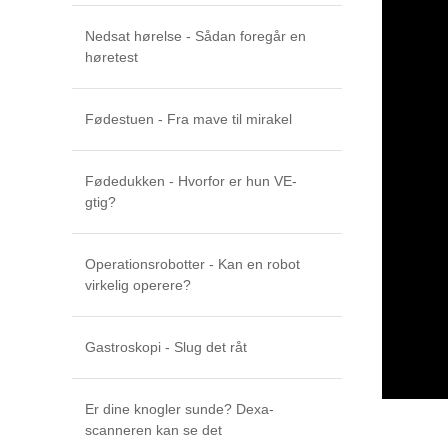
Nedsat hørelse - Sådan foregår en
høretest
Fødestuen - Fra mave til mirakel
Fødedukken - Hvorfor er hun VE-
gtig?
Operationsrobotter - Kan en robot
virkelig operere?
Gastroskopi - Slug det råt
Er dine knogler sunde? Dexa-
scanneren kan se det