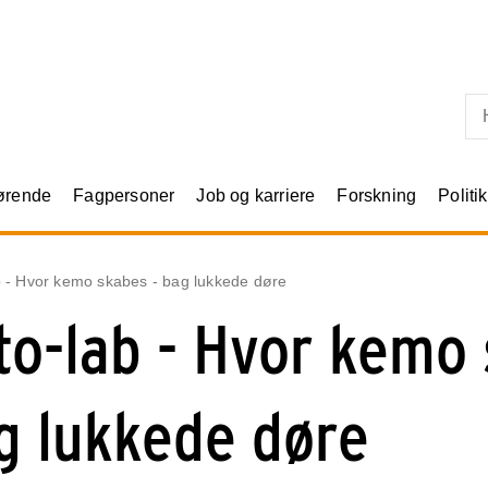
Skip til primært indhold
rørende
Fagpersoner
Job og karriere
Forskning
Politik
b - Hvor kemo skabes - bag lukkede døre
to-lab - Hvor kemo 
g lukkede døre