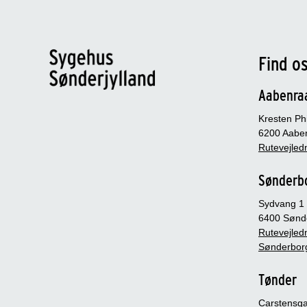
Find o
Aabenra
Kresten Phi
6200 Aabe
Rutevejledn
Sønderb
Sydvang 1
6400 Sønd
Rutevejledn
Sønderbor
Tønder
Carstensg