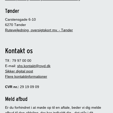
Tønder
Carstensgade 6-10
6270 Tønder
Rutevejledning, oversigtskort mv. - Tønder
Kontakt os
Tlf.: 79 97 00 00
E-mail:
shs.kontakt@rsyd.dk
Sikker digital post
Flere kontaktinformationer
CVR nr.:
29 19 09 09
Meld afbud
Er du forhindret i at møde op til en aftale, beder vi dig melde
afbud til den afdeling, der har indkaldt dig - det står i dit