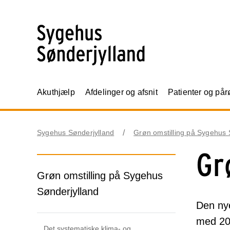
Akuthjælp
Afdelinger og afsnit
Patienter og på
Sygehus Sønderjylland
Grøn omstilling på Sygehus 
Gr
Grøn omstilling på Sygehus
Sønderjylland
Den nye
med 202
Det systematiske klima- og