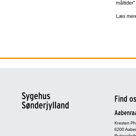
måltider”
Læs mere
Find o
Aabenra
Kresten Phi
6200 Aabe
Rutevejledn