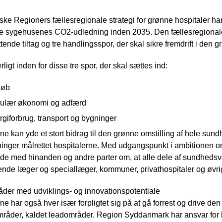
e Regioners fællesregionale strategi for grønne hospitaler har
re sygehusenes CO2-udledning inden 2035. Den fællesregionale s
tende tiltag og tre handlingsspor, der skal sikre fremdrift i den 
rligt inden for disse tre spor, der skal sættes ind:
køb
kulær økonomi og adfærd
giforbrug, transport og bygninger
e kan yde et stort bidrag til den grønne omstilling af hele su
inger målrettet hospitalerne. Med udgangspunkt i ambitionen o
e med hinanden og andre parter om, at alle dele af sundhedsvæs
ende læger og speciallæger, kommuner, privathospitaler og øvri
der med udviklings- og innovationspotentiale
e har også hver især forpligtet sig på at gå forrest og drive den g
mråder, kaldet leadområder. Region Syddanmark har ansvar fo