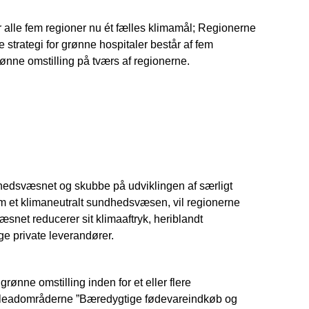
 alle fem regioner nu ét fælles klimamål; Regionerne
trategi for grønne hospitaler består af fem
grønne omstilling på tværs af regionerne.
ndhedsvæsnet og skubbe på udviklingen af særligt
m et klimaneutralt sundhedsvæsen, vil regionerne
net reducerer sit klimaaftryk, heriblandt
ge private leverandører.
rønne omstilling inden for et eller flere
r leadområderne ”Bæredygtige fødevareindkøb og