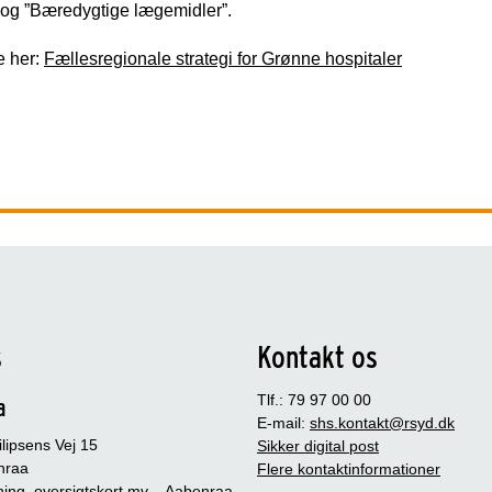
 og ”Bæredygtige lægemidler”.
 her:
Fællesregionale strategi for Grønne hospitaler
s
Kontakt os
Tlf.: 79 97 00 00
a
E-mail:
shs.kontakt@rsyd.dk
lipsens Vej 15
Sikker digital post
nraa
Flere kontaktinformationer
ing, oversigtskort mv. - Aabenraa