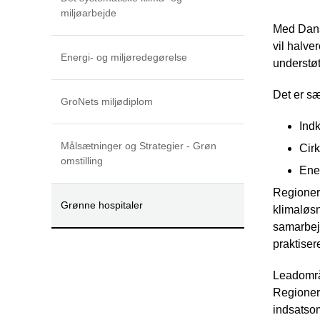
miljøarbejde
Med Dansk
vil halve
Energi- og miljøredegørelse
understøt
Det er sæ
GroNets miljødiplom
Ind
Målsætninger og Strategier - Grøn
Cir
omstilling
Ener
Regionern
Grønne hospitaler
klimaløsn
samarbejd
praktiser
Leadområ
Regionern
indsatso