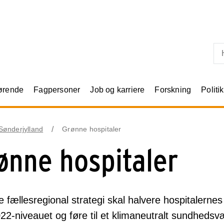
Skip til primært indhold
rørende
Fagpersoner
Job og karriere
Forskning
Politik
Sønderjylland
Grønne hospitaler
ønne hospitaler
 fællesregional strategi skal halvere hospitalern
2-niveauet og føre til et klimaneutralt sundheds