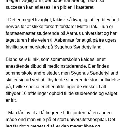
meget livagtig arm, der både har årer og ”blod” så
succesen kan aflæses i en piblen i kateteret.
- Det er meget livagtigt, faktisk så livagtig, at jeg blev helt
nervøs for at stikke forkert” forklarer Mette Bak. Hun er
førstesemester studerende på Aarhus universitet og har
taget turen hele vejen til Aabenraa for at gå på tre ugers
frivillig sommerskole på Sygehus Sønderjylland.
Bland selv klinik, som sommerskolen kaldes, er et
enestående tilbud til medicinstuderende. Der findes
sommerskole andre steder, men Sygehus Sønderjylland
skiller sig ud ved at tilbyde de studerende stor indflydelse
på, hvilke specialer eller afdelinger de ønsker. I alt
tilbyder 16 afdelinger ophold til de studerende og valget
er frit.
- Man får lov til at få fingrene lidt i jorden på en anden
måde end man ville på et stort universitetshospital. Det
jeg får rigtig meget ud af, er den meget åbne og