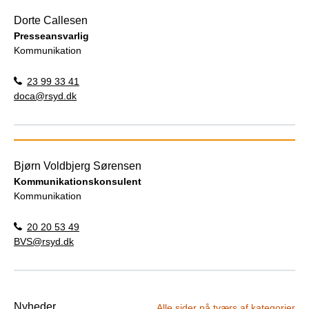
Dorte Callesen
Presseansvarlig
Kommunikation
23 99 33 41
doca@rsyd.dk
Bjørn Voldbjerg Sørensen
Kommunikationskonsulent
Kommunikation
20 20 53 49
BVS@rsyd.dk
Nyheder
Alle sider på tværs af kategorier