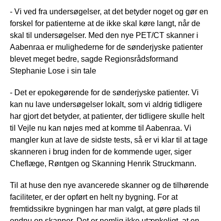
- Vi ved fra undersøgelser, at det betyder noget og gør en
forskel for patienterne at de ikke skal køre langt, når de
skal til undersøgelser. Med den nye PET/CT skanner i
Aabenraa er mulighederne for de sønderjyske patienter
blevet meget bedre, sagde Regionsrådsformand
Stephanie Lose i sin tale
- Det er epokegørende for de sønderjyske patienter. Vi
kan nu lave undersøgelser lokalt, som vi aldrig tidligere
har gjort det betyder, at patienter, der tidligere skulle helt
til Vejle nu kan nøjes med at komme til Aabenraa. Vi
mangler kun at lave de sidste tests, så er vi klar til at tage
skanneren i brug inden for de kommende uger, siger
Cheflæge, Røntgen og Skanning Henrik Struckmann.
Til at huse den nye avancerede skanner og de tilhørende
faciliteter, er der opført en helt ny bygning. For at
fremtidssikre bygningen har man valgt, at gøre plads til
endnu en skanner. Det er nemlig ikke utænkeligt, at en