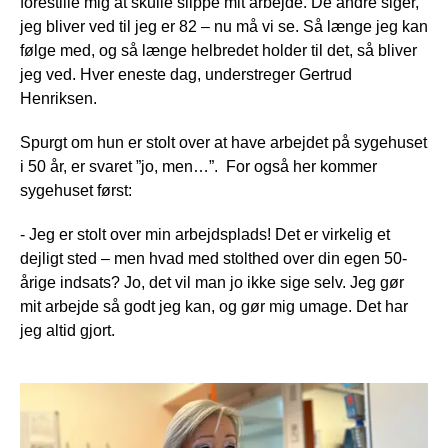
forestille mig at skulle slippe mit arbejde. De andre siger,
jeg bliver ved til jeg er 82 – nu må vi se. Så længe jeg kan
følge med, og så længe helbredet holder til det, så bliver
jeg ved. Hver eneste dag, understreger Gertrud
Henriksen.
Spurgt om hun er stolt over at have arbejdet på sygehuset
i 50 år, er svaret ”jo, men…”. For også her kommer
sygehuset først:
- Jeg er stolt over min arbejdsplads! Det er virkelig et
dejligt sted – men hvad med stolthed over din egen 50-
årige indsats? Jo, det vil man jo ikke sige selv. Jeg gør
mit arbejde så godt jeg kan, og gør mig umage. Det har
jeg altid gjort.