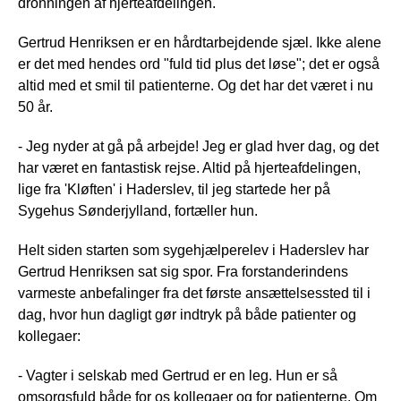
dronningen af hjerteafdelingen.
Gertrud Henriksen er en hårdtarbejdende sjæl. Ikke alene
er det med hendes ord "fuld tid plus det løse"; det er også
altid med et smil til patienterne. Og det har det været i nu
50 år.
- Jeg nyder at gå på arbejde! Jeg er glad hver dag, og det
har været en fantastisk rejse. Altid på hjerteafdelingen,
lige fra 'Kløften' i Haderslev, til jeg startede her på
Sygehus Sønderjylland, fortæller hun.
Helt siden starten som sygehjælperelev i Haderslev har
Gertrud Henriksen sat sig spor. Fra forstanderindens
varmeste anbefalinger fra det første ansættelsessted til i
dag, hvor hun dagligt gør indtryk på både patienter og
kollegaer:
- Vagter i selskab med Gertrud er en leg. Hun er så
omsorgsfuld både for os kollegaer og for patienterne. Om