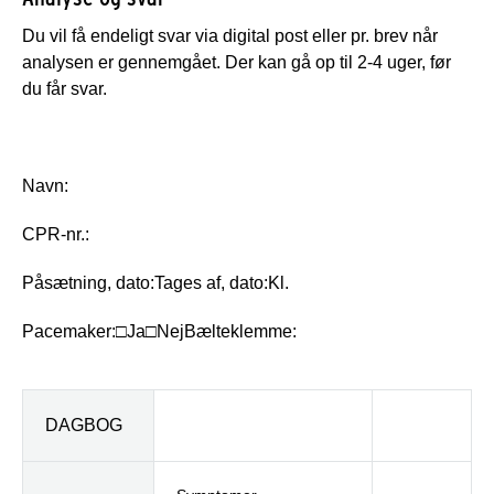
Du vil få endeligt svar via digital post eller pr. brev når
analysen er gennemgået. Der kan gå op til 2-4 uger, før
du får svar.
Navn:
CPR-nr.:
Påsætning, dato:
Tages af, dato:
Kl.
Pacemaker:
□
Ja
□
Nej
Bælteklemme:
DAGBOG