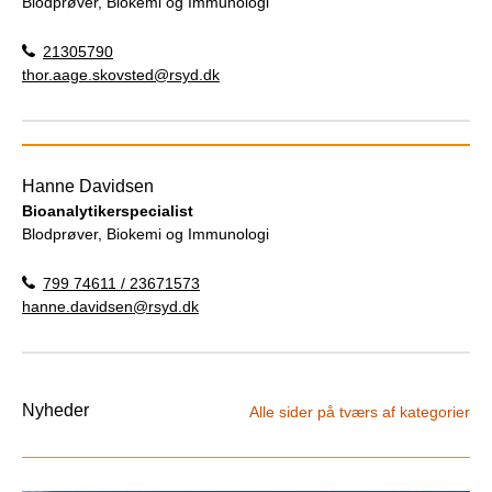
Blodprøver, Biokemi og Immunologi
21305790
thor.aage.skovsted@rsyd.dk
Hanne Davidsen
Bioanalytikerspecialist
Blodprøver, Biokemi og Immunologi
799 74611 / 23671573
hanne.davidsen@rsyd.dk
Nyheder
Alle sider på tværs af kategorier