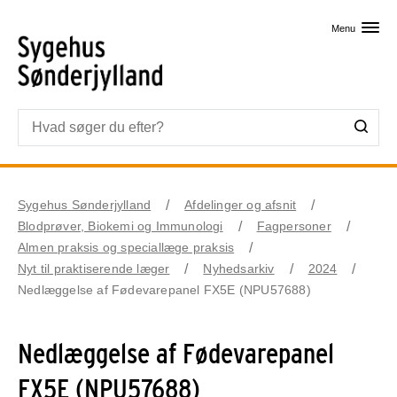
Skip til primært indhold
Menu
Sygehus Sønderjylland
Afdelinger og afsnit
Blodprøver, Biokemi og Immunologi
Fagpersoner
Almen praksis og speciallæge praksis
Nyt til praktiserende læger
Nyhedsarkiv
2024
Nedlæggelse af Fødevarepanel FX5E (NPU57688)
Nedlæggelse af Fødevarepanel
FX5E (NPU57688)