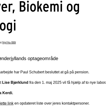
er, Biokemi og
ogi
i:
Nyt fra BBI
Sønderjyllands optageområde
rbejde har Paul Schubert besluttet at gå på pension.
at
Lise Bjørklund
fra den 1. maj 2025 vil få hjælp af to nye labo
a Kerdi.
ette link
en opdateret liste over jeres kontaktpersoner.