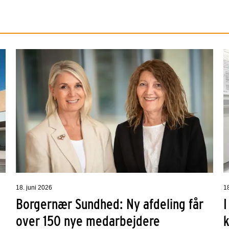
18. juni 2026
1
Borgernær Sundhed: Ny afdeling får
I
over 150 nye medarbejdere
k