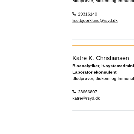
Blodprøver, Biokemi og Immunol
29316140
lise.bjoerklund@rsyd.dk
Katre K. Christiansen
Bioanalytiker, It-systemadmini
Laboratoriekonsulent
Blodprøver, Biokemi og Immunol
23666807
katre@rsyd.dk