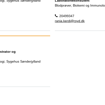
ogi, Sygehus Sønderjylland
Laboratoriekonsulent
Blodprøver, Biokemi og Immunolo
20499347
rania.kerdi@rsyd.dk
strator og
ogi, Sygehus Sønderjylland