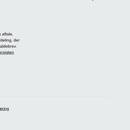
 aftale,
fdeling, der
dkaldebrev.
ersigten
æring