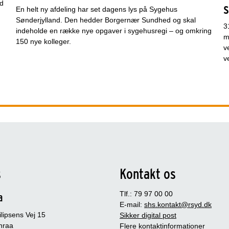
nd
En helt ny afdeling har set dagens lys på Sygehus
Sønderjylland. Den hedder Borgernær Sundhed og skal
3
indeholde en række nye opgaver i sygehusregi – og omkring
m
150 nye kolleger.
v
v
s
Kontakt os
Tlf.: 79 97 00 00
a
E-mail:
shs.kontakt@rsyd.dk
lipsens Vej 15
Sikker digital post
nraa
Flere kontaktinformationer