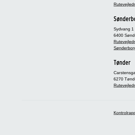
Rutevejledn
Sønderb
Sydvang 1
6400 Sønd
Rutevejledn
Sønderbor
Tønder
Carstensg
6270 Tønd
Rutevejledn
Kontrolrap