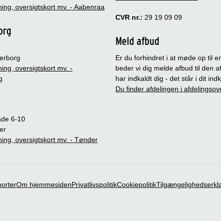
ing, oversigtskort mv. - Aabenraa
CVR nr.:
29 19 09 09
org
Meld afbud
erborg
Er du forhindret i at møde op til en
ing, oversigtskort mv. -
beder vi dig melde afbud til den a
g
har indkaldt dig - det står i dit in
Du finder afdelingen i afdelingsov
ade 6-10
er
ing, oversigtskort mv. - Tønder
porter
Om hjemmesiden
Privatlivspolitik
Cookiepolitik
Tilgængelighedserkl