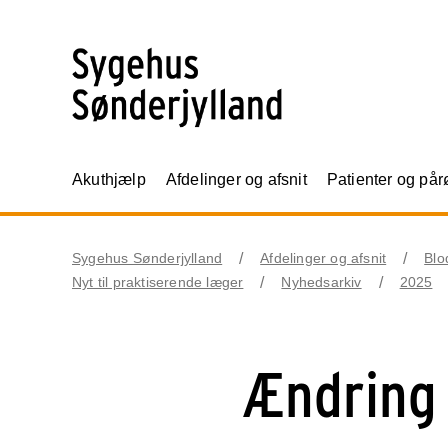
Akuthjælp
Afdelinger og afsnit
Patienter og på
Sygehus Sønderjylland
Afdelinger og afsnit
Blo
Nyt til praktiserende læger
Nyhedsarkiv
2025
Ændring 