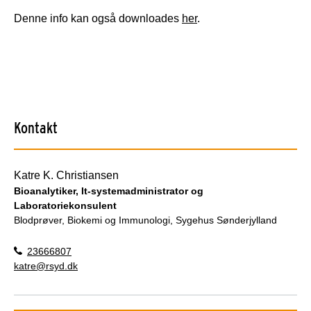
Denne info kan også downloades
her
.
Kontakt
Katre K. Christiansen
Bioanalytiker, It-systemadministrator og
Laboratoriekonsulent
Blodprøver, Biokemi og Immunologi, Sygehus Sønderjylland
23666807
katre@rsyd.dk