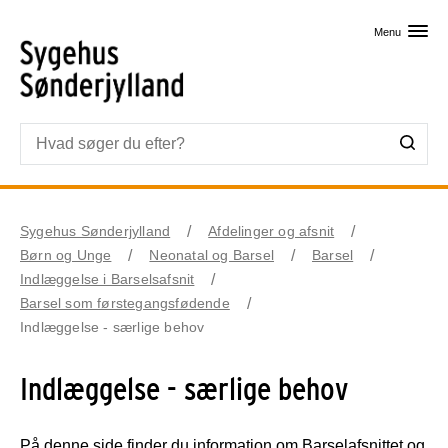
Skip til primært indhold
Menu
Sygehus Sønderjylland
Afdelinger og afsnit
Børn og Unge
Neonatal og Barsel
Barsel
Indlæggelse i Barselsafsnit
Barsel som førstegangsfødende
Indlæggelse - særlige behov
Indlæggelse - særlige behov
På denne side finder du information om Barselafsnittet og