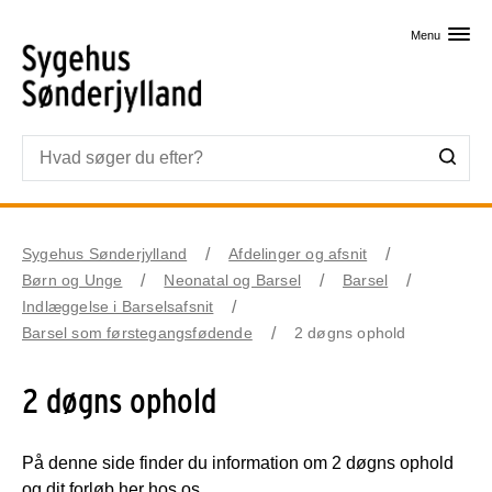
Skip til primært indhold
Menu
Sygehus Sønderjylland
Afdelinger og afsnit
Børn og Unge
Neonatal og Barsel
Barsel
Indlæggelse i Barselsafsnit
Barsel som førstegangsfødende
2 døgns ophold
2 døgns ophold
På denne side finder du information om 2 døgns ophold
og dit forløb her hos os