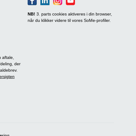
NB!
3. parts cookies aktiveres i din browser,
når du klikker videre til vores SoMe-profiler.
 aftale,
fdeling, der
dkaldebrev.
ersigten
æring