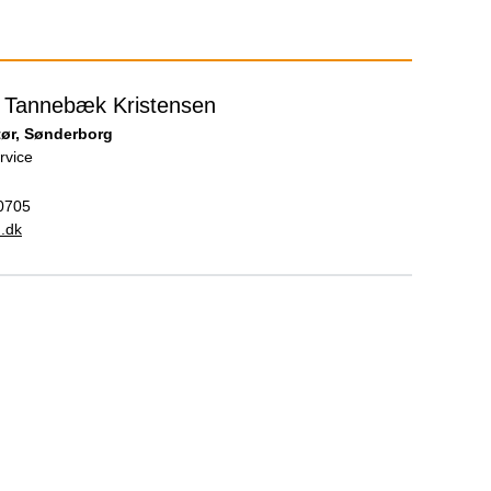
k Tannebæk Kristensen
ør, Sønderborg
rvice
0705
.dk