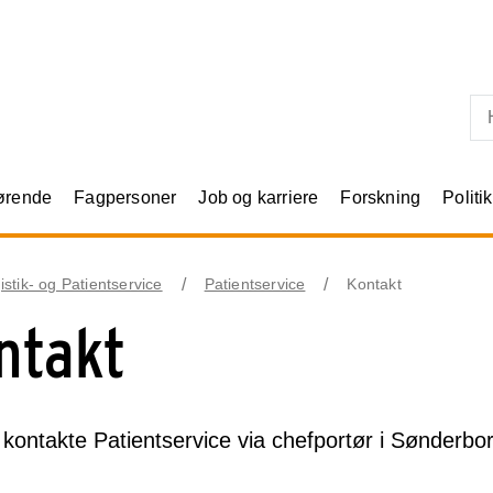
Skip til primært indhold
rørende
Fagpersoner
Job og karriere
Forskning
Politik
istik- og Patientservice
Patientservice
Kontakt
ntakt
kontakte Patientservice via chefportør i Sønderbor