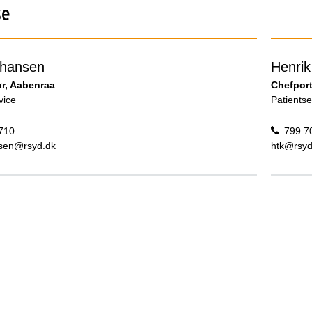
se
hansen
Henri
r, Aabenraa
Chefport
vice
Patientse
710
799 7
sen@rsyd.dk
htk@rsyd