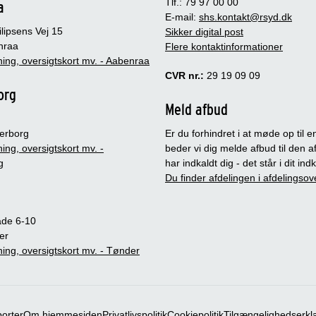
Tlf.: 79 97 00 00
a
E-mail:
shs.kontakt@rsyd.dk
lipsens Vej 15
Sikker digital post
nraa
Flere kontaktinformationer
ing, oversigtskort mv. - Aabenraa
CVR nr.:
29 19 09 09
org
Meld afbud
erborg
Er du forhindret i at møde op til en
ing, oversigtskort mv. -
beder vi dig melde afbud til den a
g
har indkaldt dig - det står i dit in
Du finder afdelingen i afdelingsov
ade 6-10
er
ing, oversigtskort mv. - Tønder
porter
Om hjemmesiden
Privatlivspolitik
Cookiepolitik
Tilgængelighedserkl