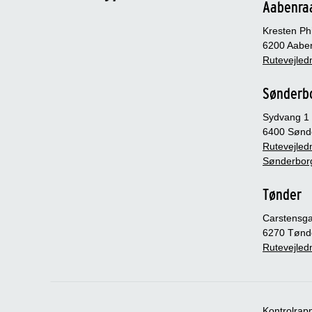
Aabenra
Kresten Phi
6200 Aabe
Rutevejledn
Sønderb
Sydvang 1
6400 Sønd
Rutevejledn
Sønderbor
Tønder
Carstensg
6270 Tønd
Rutevejledn
Kontrolrap