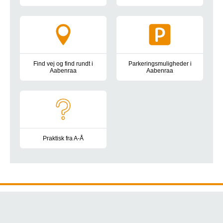
Oversigtskort, kørselsvejledning, bus- og togforbindelser, park
Information om parkeringsplad
Find vej og find rundt i
Parkeringsmuligheder i
Aabenraa
Aabenraa
Oversigtskort, kørselsvejledning, bus- og togforbindelser, park
Information om parkeringsplads
Praktisk fra A-Å
Besøgstider, gaver og blomster, mad og drikke, toiletter, at 