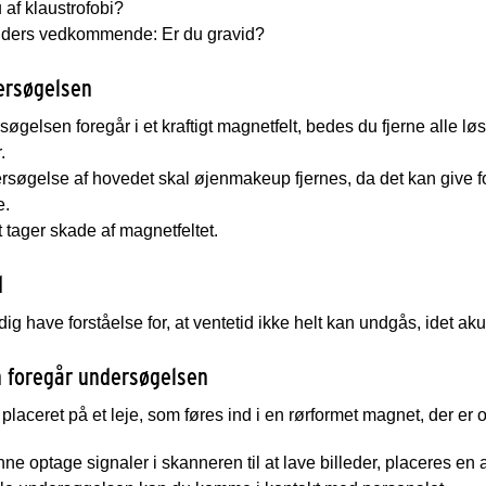
u af klaustrofobi?
inders vedkommende: Er du gravid?
ersøgelsen
øgelsen foregår i et kraftigt magnetfelt, bedes du fjerne alle l
.
søgelse af hovedet skal øjenmakeup fjernes, da det kan give fo
e.
t tager skade af magnetfeltet.
d
dig have forståelse for, at ventetid ikke helt kan undgås, idet akut
 foregår undersøgelsen
 placeret på et leje, som føres ind i en rørformet magnet, der er 
nne optage signaler i skanneren til at lave billeder, placeres 