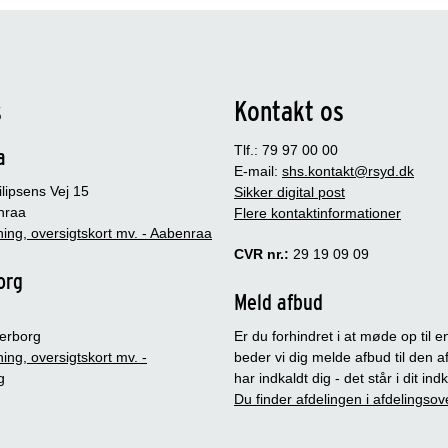
s
Kontakt os
Tlf.: 79 97 00 00
a
E-mail:
shs.kontakt@rsyd.dk
lipsens Vej 15
Sikker digital post
nraa
Flere kontaktinformationer
ing, oversigtskort mv. - Aabenraa
CVR nr.:
29 19 09 09
org
Meld afbud
erborg
Er du forhindret i at møde op til en
ing, oversigtskort mv. -
beder vi dig melde afbud til den a
g
har indkaldt dig - det står i dit in
Du finder afdelingen i afdelingsov