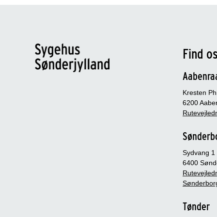
Find o
Aabenra
Kresten Phi
6200 Aabe
Rutevejledn
Sønderb
Sydvang 1
6400 Sønd
Rutevejledn
Sønderbor
Tønder