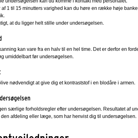
le undersøgelsen kan du komme i kontakt med personalet.
r af 1 til 15 minutters varighed kan du høre en række høje bankel
k.
gtigt, at du ligger helt stille under undersøgelsen.
d
nning kan vare fra en halv til en hel time. Det er derfor en forde
øg umiddelbart før undersøgelsen.
t
live nødvendigt at give dig et kontraststof i en blodåre i armen.
ndersøgelsen
gen særlige forholdsregler efter undersøgelsen. Resultatet af u
 den afdeling eller læge, som har henvist dig til undersøgelsen.