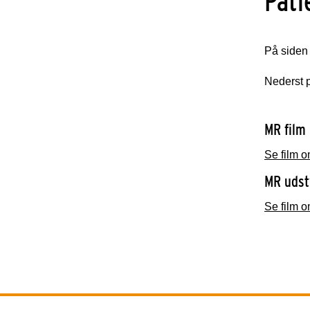
Pati
På side
Nederst p
MR film
Se film 
MR uds
Se film 