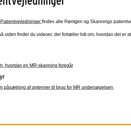
entvejledninger
n
Patientvejledninger
findes alle Røntgen og Skannings patientve
å siden finder du videoer, der fortæller lidt om, hvordan det er a
om, hvordan en MR-skanning foregår
tyr
om påsætning af antenner til brug for MR undersøgelsen