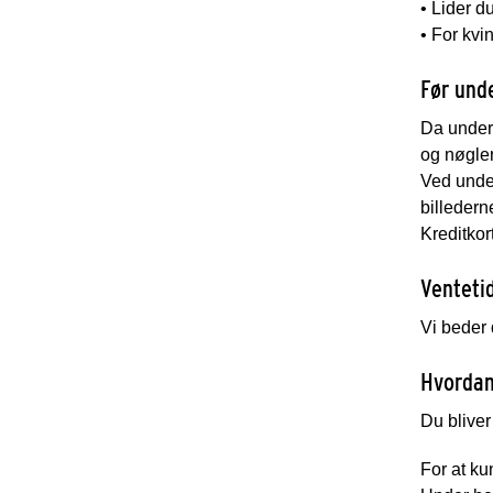
• Lider d
• For kv
Før und
Da unders
og nøgler
Ved under
billedern
Kreditkor
Venteti
Vi beder 
Hvordan
Du bliver
For at ku