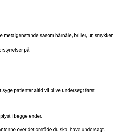
øse metalgenstande såsom hårnåle, briller, ur, smykker
rstyrrelser på
 syge patienter altid vil blive undersøgt først.
oplyst i begge ender.
en antenne over det område du skal have undersøgt.