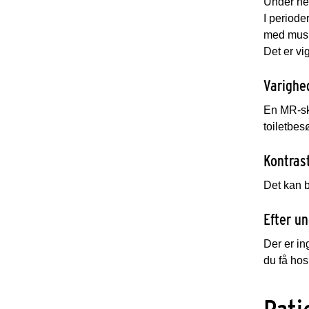
Under he
I periode
med musi
Det er vi
Varighe
En MR-ska
toiletbes
Kontras
Det kan b
Efter u
Der er in
du få hos