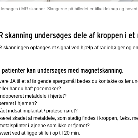
dersøges i MR skanner. Slangerne på billedet er tilkaldeknap og hoved
 skanning undersøges dele af kroppen i et
skanningen opfanges et signal ved hjælp af radiobølger og en 
le patienter kan undersøges med magnetskanning.
are JA til et af følgende spørgsmål bedes du kontakte os før u
eller har du haft pacemaker?
indopereret metaldele i hjertet?
pereret i hjernen?
fået indsat implantat / protese i øret?
været skadet af metaldele, som stadig findes i kroppen, f.eks. met
metalsplinter i øjnene som ikke er fjernet?
vært ved at ligge stille i op til 20 min.