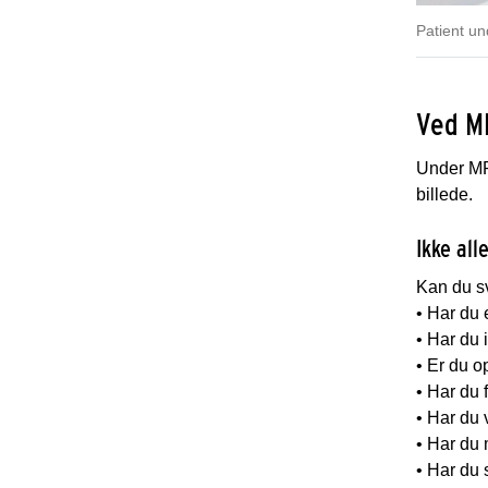
Patient un
Ved MR
Under MR 
billede.
Ikke al
Kan du sv
• Har du 
• Har du 
• Er du o
• Har du 
• Har du 
• Har du 
• Har du s