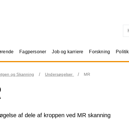
Skip til primært indhold
rørende
Fagpersoner
Job og karriere
Forskning
Politik
tgen og Skanning
Undersøgelser
MR
R
øgelse af dele af kroppen ved MR skanning