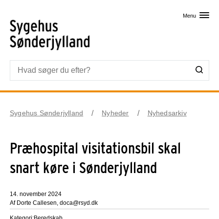
Skip til primært indhold
Menu
Sygehus Sønderjylland
Nyheder
Nyhedsarkiv
Præhospital visitationsbil skal
snart køre i Sønderjylland
14. november 2024
Af Dorte Callesen, doca@rsyd.dk
Kategori:
Beredskab