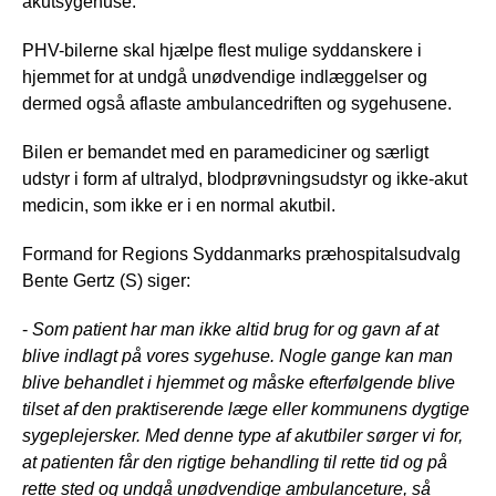
akutsygehuse.
PHV-bilerne skal hjælpe flest mulige syddanskere i
hjemmet for at undgå unødvendige indlæggelser og
dermed også aflaste ambulancedriften og sygehusene.
Bilen er bemandet med en paramediciner og særligt
udstyr i form af ultralyd, blodprøvningsudstyr og ikke-akut
medicin, som ikke er i en normal akutbil.
Formand for Regions Syddanmarks præhospitalsudvalg
Bente Gertz (S) siger:
-
Som patient har man ikke altid brug for og gavn af at
blive indlagt på vores sygehuse. Nogle gange kan man
blive behandlet i hjemmet og måske efterfølgende blive
tilset af den praktiserende læge eller kommunens dygtige
sygeplejersker. Med denne type af akutbiler sørger vi for,
at patienten får den rigtige behandling til rette tid og på
rette sted og undgå unødvendige ambulanceture, så