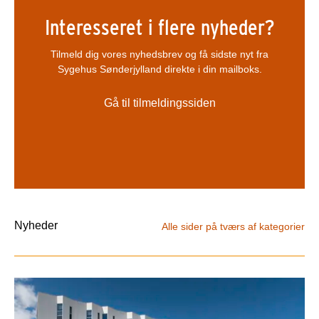
Interesseret i flere nyheder?
Tilmeld dig vores nyhedsbrev og få sidste nyt fra
Sygehus Sønderjylland direkte i din mailboks.
Gå til tilmeldingssiden
Nyheder
Alle sider på tværs af kategorier