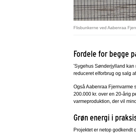
Flisbunkerne ved Aabenraa Fje
Fordele for begge p
'Sygehus Sønderjylland kan med
reduceret elforbrug og salg 
Også Aabenraa Fjernvarme ser 
200.000 kr. over en 20-årig 
varmeproduktion, der vil mi
Grøn energi i praksi
Projektet er netop godkendt og