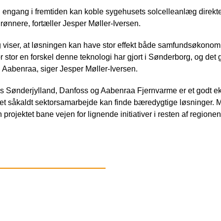
i engang i fremtiden kan koble sygehusets solcelleanlæg direkte 
rønnere, fortæller Jesper Møller-Iversen.
g viser, at løsningen kan have stor effekt både samfundsøkonom
stor en forskel denne teknologi har gjort i Sønderborg, og det giver
i Aabenraa, siger Jesper Møller-Iversen.
 Sønderjylland, Danfoss og Aabenraa Fjernvarme er et godt e
 i et såkaldt sektorsamarbejde kan finde bæredygtige løsninger. M
ojektet bane vejen for lignende initiativer i resten af regionen