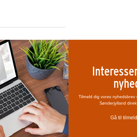
Interesser
nyhe
Tilmeld dig vores nyhedsbrev 
Sønderjylland direk
Gå til tilme