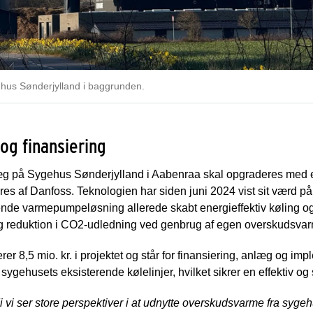
us Sønderjylland i baggrunden.
og finansiering
læg på Sygehus Sønderjylland i Aabenraa skal opgraderes med
es af Danfoss. Teknologien har siden juni 2024 vist sit værd p
ende varmepumpeløsning allerede skabt energieffektiv køling o
 reduktion i CO2-udledning ved genbrug af egen overskudsva
r 8,5 mio. kr. i projektet og står for finansiering, anlæg og im
ygehusets eksisterende kølelinjer, hvilket sikrer en effektiv og 
ordi vi ser store perspektiver i at udnytte overskudsvarme fra syge