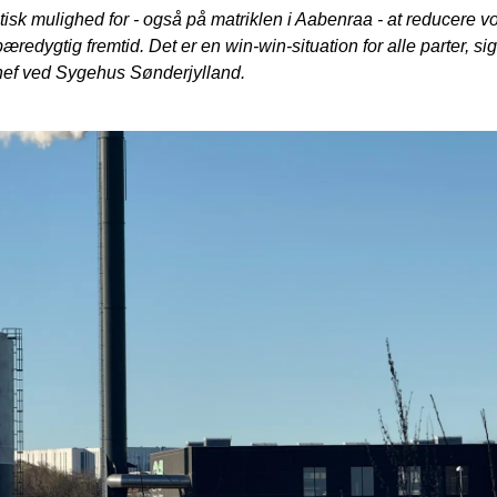
stisk mulighed for - også på matriklen i Aabenraa - at reducere v
æredygtig fremtid. Det er en win-win-situation for alle parter, si
ef ved Sygehus Sønderjylland.