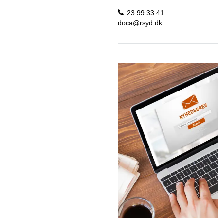
23 99 33 41
doca@rsyd.dk