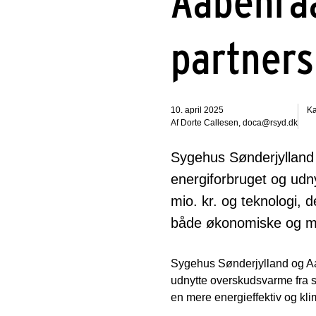
Aabenraa
partners
10. april 2025
Ka
Af Dorte Callesen, doca@rsyd.dk
Sygehus Sønderjylland
energiforbruget og udn
mio. kr. og teknologi, 
både økonomiske og mi
Sygehus Sønderjylland og Aa
udnytte overskudsvarme fra s
en mere energieffektiv og klim