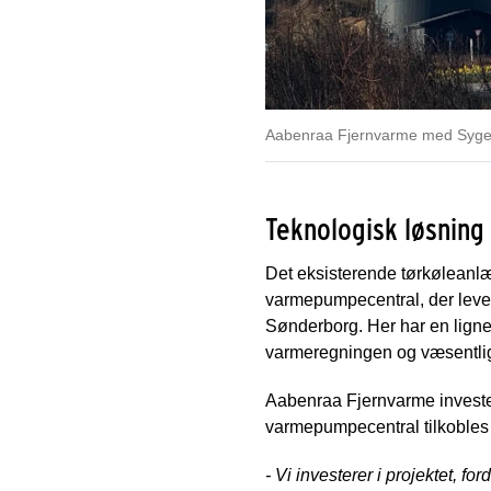
Aabenraa Fjernvarme med Sygeh
Teknologisk løsning 
Det eksisterende tørkølean
varmepumpecentral, der lever
Sønderborg. Her har en lign
varmeregningen og væsentlig
Aabenraa Fjernvarme investere
varmepumpecentral tilkobles s
- Vi investerer i projektet, f