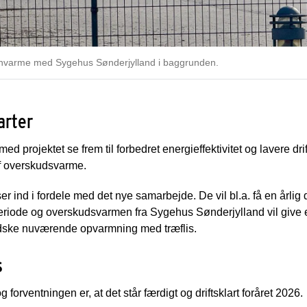
rnvarme med Sygehus Sønderjylland i baggrunden.
arter
 projektet se frem til forbedret energieffektivitet og lavere dri
af overskudsvarme.
ind i fordele med det nye samarbejde. De vil bl.a. få en årlig 
periode og overskudsvarmen fra Sygehus Sønderjylland vil give
ndske nuværende opvarmning med træflis.
s
 forventningen er, at det står færdigt og driftsklart foråret 2026.