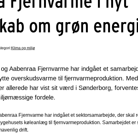
 Fjernvarme i nyt
kab om grøn energ
tegori:
Klima og miljø
 og Aabenraa Fjernvarme har indgået et samarbejd
ytte overskudsvarme til fjernvarmeproduktion. Med
der allerede har vist sit værd i Sønderborg, forvente
ljømæssige fordele.
benraa Fjernvarme har indgået et sektorsamarbejde, der skal r
ygehusets køleanlæg til fjernvarmeproduktion. Samarbejdet er sa
avenlig drift.