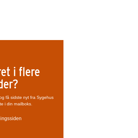
et i flere
der?
og få sidste nyt fra Sygehus
te i din mailboks.
ldingssiden