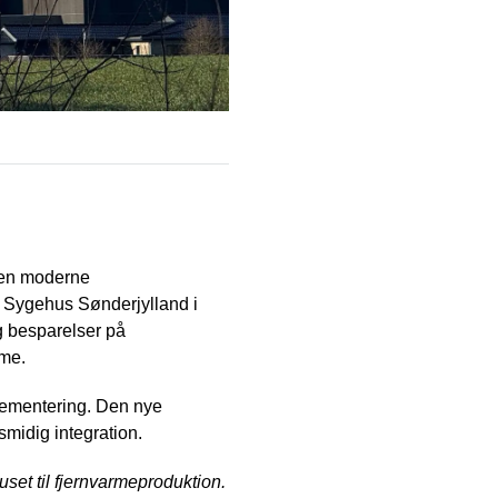
 en moderne
å Sygehus Sønderjylland i
g besparelser på
rme.
plementering. Den nye
smidig integration.
huset til fjernvarmeproduktion.