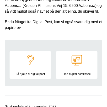
Aabenraa (Kresten Philipsens Vej 15, 6200 Aabenraa) og
så vidt muligt også navnet på den afdeling, du skriver til.
Er du fritaget fra Digital Post, kan vi også svare dig med et
papirbrev.
Navigation
Få hjælp til digital post
Find digital postkasse
Vejledninger og informationsmateriale
På Borger.dk finder du alle syge
Sidst opdateret
2. november 2022