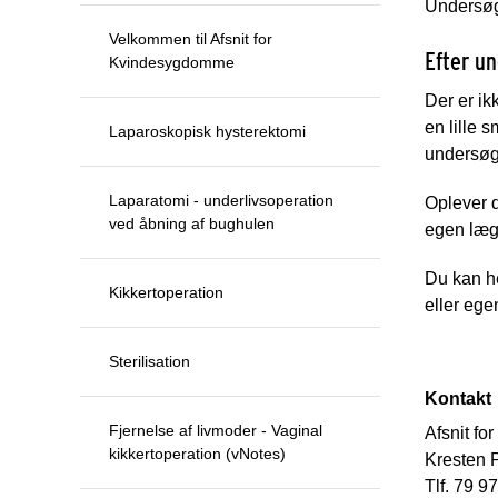
Undersøge
Velkommen til Afsnit for
Efter u
Kvindesygdomme
Der er ik
en lille 
Laparoskopisk hysterektomi
undersøg
Laparatomi - underlivsoperation
Oplever d
ved åbning af bughulen
egen læge
Du kan he
Kikkertoperation
eller ege
Sterilisation
Kontakt
Fjernelse af livmoder - Vaginal
Afsnit f
kikkertoperation (vNotes)
Kresten 
Tlf. 79 9