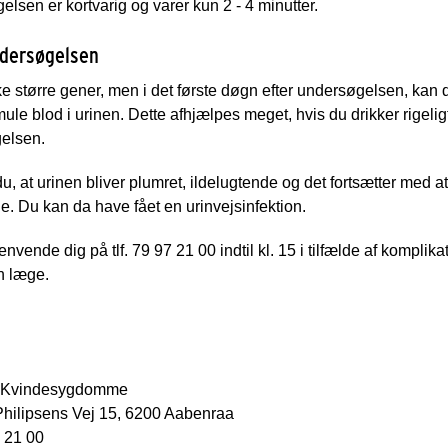
lsen er kortvarig og varer kun 2 - 4 minutter.
ndersøgelsen
ke større gener, men i det første døgn efter undersøgelsen, kan
smule blod i urinen. Dette afhjælpes meget, hvis du drikker rigelig
elsen.
u, at urinen bliver plumret, ildelugtende og det fortsætter med at 
. Du kan da have fået en urinvejsinfektion.
nvende dig på tlf. 79 97 21 00 indtil kl. 15 i tilfælde af kompli
n læge.
or Kvindesygdomme
Philipsens Vej 15, 6200 Aabenraa
7 21 00