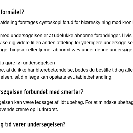
 formålet?
afdeling foretages cystoskopi forud for blæreskylning mod kro
 med undersøgelsen er at udelukke abnorme forandringer. Hvis 
nvise dig videre til en anden afdeling for yderligere undersøgelse
tager biopsier eller fjerner abnormt væv under denne undersøge
 du gøre før undersøgelsen
kre, at du ikke har blærebetændelse, bedes du bestille tid og af
lsen, så din læge kan opstarte evt. tabletbehandling.
rsøgelsen forbundet med smerter?
lsen kan være ledsaget af lidt ubehag. For at mindske ubehage
vende creme op i urinrøret.
ng tid varer undersøgelsen?