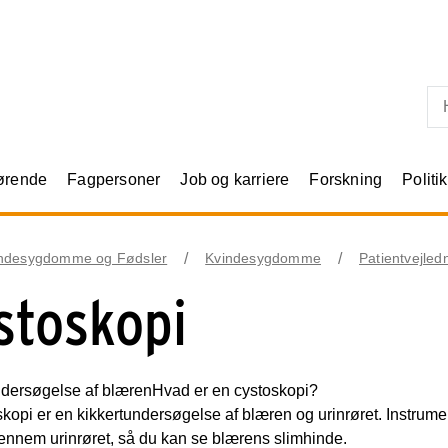
Skip til primært indhold
rørende
Fagpersoner
Job og karriere
Forskning
Politik
ndesygdomme og Fødsler
Kvindesygdomme
Patientvejled
stoskopi
ndersøgelse af blæren
Hvad er en cystoskopi?
kopi er en kikkertundersøgelse af blæren og urinrøret. Instrumente
ennem urinrøret, så du kan se blærens slimhinde.