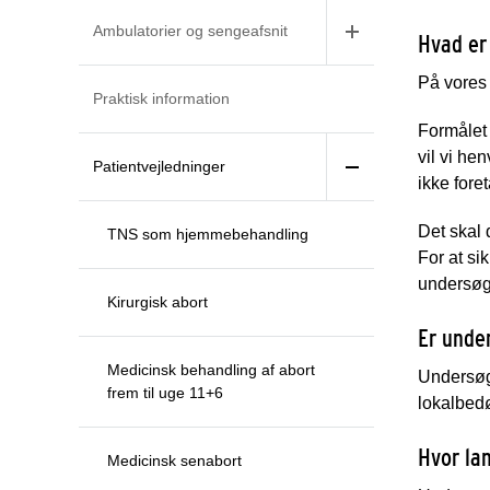
Ambulatorier og sengeafsnit
Hvad er
På vores 
Praktisk information
Formålet
vil vi he
Patientvejledninger
ikke fore
Det skal
TNS som hjemmebehandling
For at si
undersøge
Kirurgisk abort
Er unde
Medicinsk behandling af abort
Undersøge
frem til uge 11+6
lokalbedø
Hvor la
Medicinsk senabort