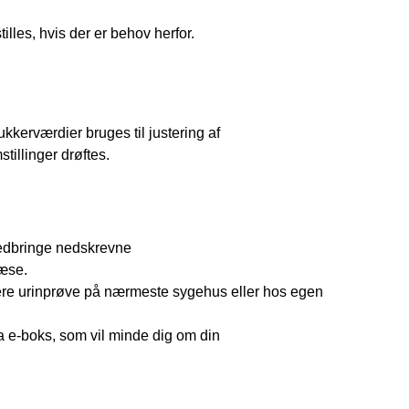
e.
stilles, hvis der er behov herfor.
ukkerværdier bruges til justering af
tillinger drøftes.
 medbringe nedskrevne
læse.
evere urinprøve på nærmeste sygehus eller hos egen
ia e-boks, som vil minde dig om din