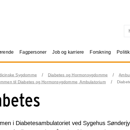
Skip til primært indhold
rørende
Fagpersoner
Job og karriere
Forskning
Politik
dicinske Sygdomme
Diabetes og Hormonsygdomme
Ambul
ommen til Diabetes og Hormonsygdomme, Ambulatorium
Diabet
abetes
men i Diabetesambulatoriet ved Sygehus Sønderjy