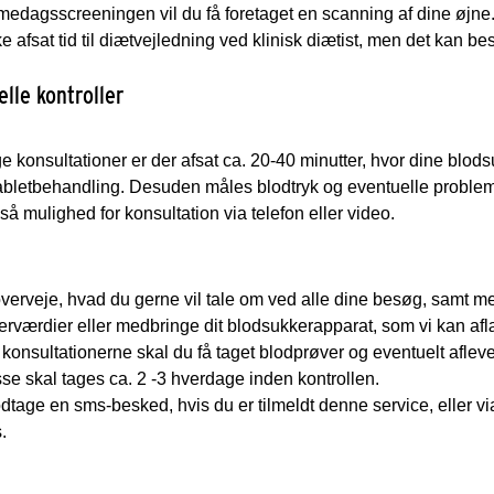
edagsscreeningen vil du få foretaget en scanning af dine øjn
ke afsat tid til diætvejledning ved klinisk diætist, men det kan be
elle kontroller
e konsultationer er der afsat ca. 20-40 minutter, hvor dine blods
tabletbehandling. Desuden måles blodtryk og eventuelle problems
så mulighed for konsultation via telefon eller video.
overveje, hvad du gerne vil tale om ved alle dine besøg, samt
rværdier eller medbringe dit blodsukkerapparat, som vi kan af
 konsultationerne skal du få taget blodprøver og eventuelt afl
se skal tages ca. 2 -3 hverdage inden kontrollen.
dtage en sms-besked, hvis du er tilmeldt denne service, eller v
s.