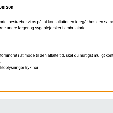
tperson
oriet bestræber vi os på, at konsultationen foregår hos den sa
de andre læger og sygeplejersker i ambulatoriet.
forhindret i at møde til den aftalte tid, skal du hurtigst muligt ko
n.
ktoplysninger tryk her