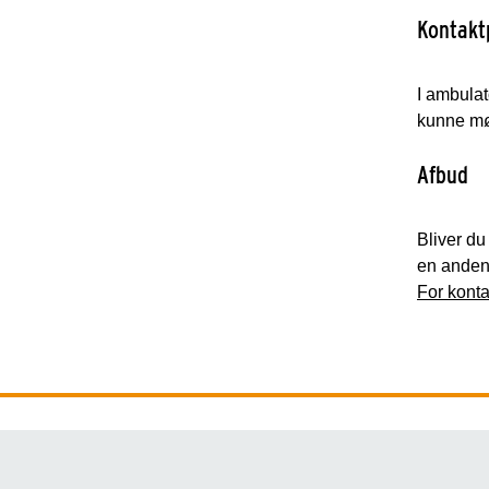
Kontak
I ambulat
kunne mø
Afbud
Bliver du 
en ande
For konta