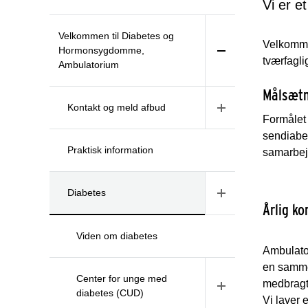
Vi er e
Velkommen til Diabetes og
Velkomme
Hormonsygdomme,
tværfagli
Ambulatorium
Målsæt
Kontakt og meld afbud
Formålet
sendiabet
Praktisk information
samarbej
Diabetes
Årlig ko
Viden om diabetes
Ambulator
en sammed
Center for unge med
medbragt
diabetes (CUD)
Vi laver 