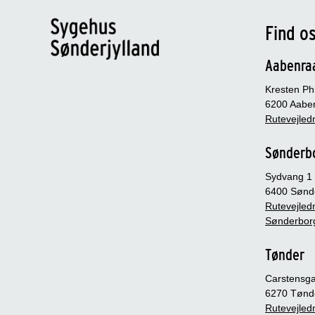
Find o
Aabenra
Kresten Phi
6200 Aabe
Rutevejledn
Sønderb
Sydvang 1
6400 Sønd
Rutevejledn
Sønderbor
Tønder
Carstensg
6270 Tønd
Rutevejledn