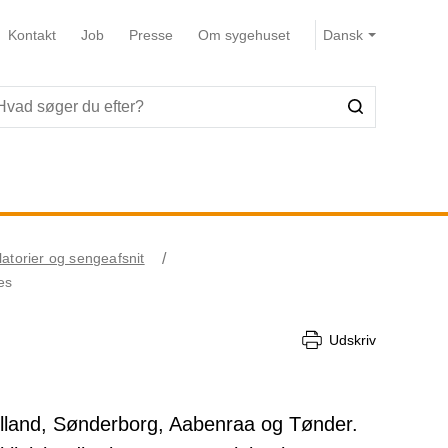
Kontakt
Job
Presse
Om sygehuset
atorier og sengeafsnit
es
Udskriv
lland, Sønderborg, Aabenraa og Tønder.