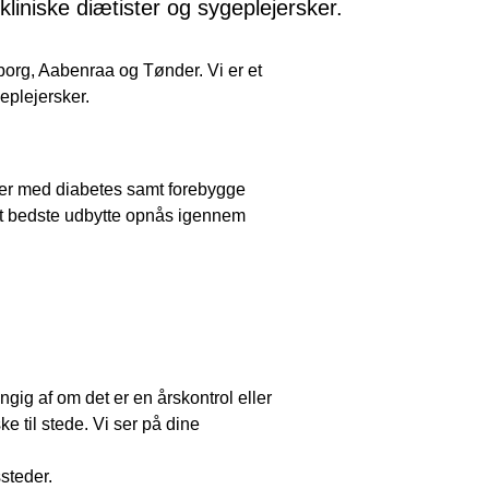
kliniske diætister og sygeplejersker.
org, Aabenraa og Tønder. Vi er et
geplejersker.
ner med diabetes samt forebygge
det bedste udbytte opnås igennem
ængig af om det er en årskontrol eller
e til stede. Vi ser på dine
ssteder.