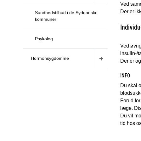
Ved samm
Der er ik
Sundhedstilbud i de Syddanske
kommuner
Individu
Psykolog
Ved øvrig
insulin-/
Hormonsygdomme
Der er og
INFO
Du skal 
blodsukke
Forud for
læge. Dis
Du vil mo
tid hos o