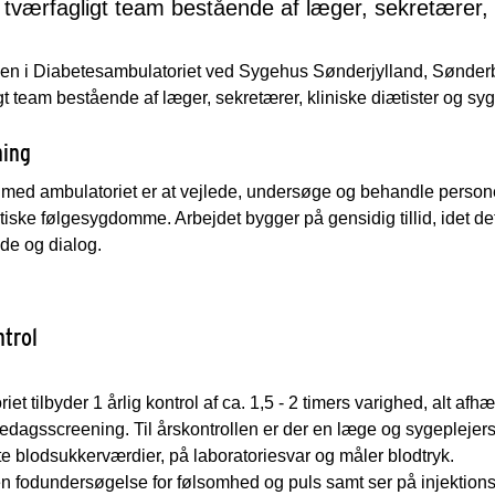
t tværfagligt team bestående af læger, sekretærer, 
n i Diabetesambulatoriet ved Sygehus Sønderjylland, Sønderb
gt team bestående af læger, sekretærer, kliniske diætister og sy
ning
 med ambulatoriet er at vejlede, undersøge og behandle perso
iske følgesygdomme. Arbejdet bygger på gensidig tillid, idet 
de og dialog.
ntrol
iet tilbyder 1 årlig kontrol af ca. 1,5 - 2 timers varighed, alt afh
agsscreening. Til årskontrollen er der en læge og sygeplejersk
e blodsukkerværdier, på laboratoriesvar og måler blodtryk.
en fodundersøgelse for følsomhed og puls samt ser på injektion