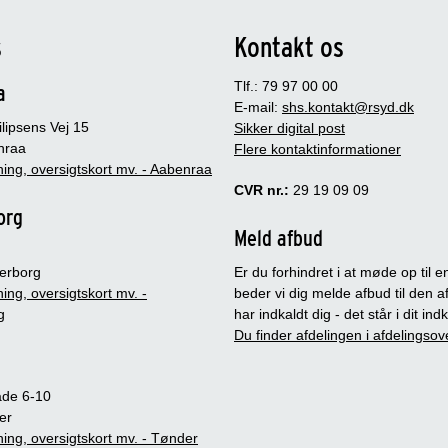
s
Kontakt os
Tlf.: 79 97 00 00
a
E-mail:
shs.kontakt@rsyd.dk
lipsens Vej 15
Sikker digital post
nraa
Flere kontaktinformationer
ing, oversigtskort mv. - Aabenraa
CVR nr.:
29 19 09 09
org
Meld afbud
erborg
Er du forhindret i at møde op til en
ing, oversigtskort mv. -
beder vi dig melde afbud til den a
g
har indkaldt dig - det står i dit in
Du finder afdelingen i afdelingsov
ade 6-10
er
ing, oversigtskort mv. - Tønder