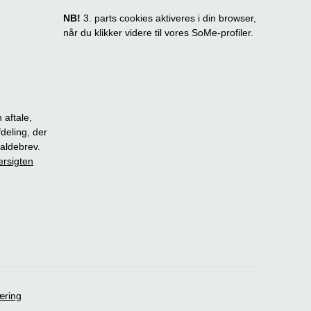
NB!
3. parts cookies aktiveres i din browser,
når du klikker videre til vores SoMe-profiler.
 aftale,
fdeling, der
dkaldebrev.
ersigten
æring