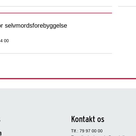
for selvmordsforebyggelse
54 00
s
Kontakt os
Tlf.: 79 97 00 00
a