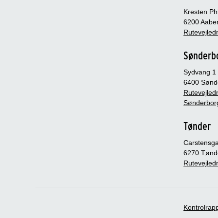
Kresten Phi
6200 Aabe
Rutevejledn
Sønderb
Sydvang 1
6400 Sønd
Rutevejledn
Sønderbor
Tønder
Carstensg
6270 Tønd
Rutevejledn
Kontrolrap