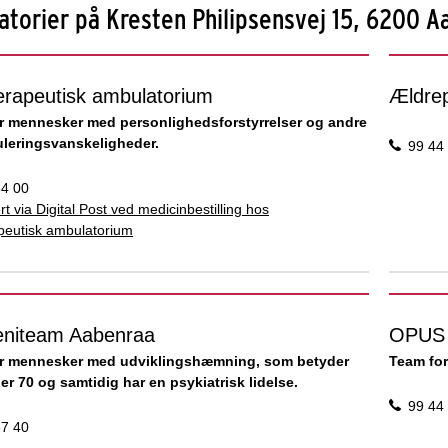
torier på Kresten Philipsensvej 15, 6200 A
erapeutisk ambulatorium
Ældrep
r mennesker med personlighedsforstyrrelser og andre
uleringsvanskeligheder.
99 44
54 00
rt via Digital Post ved medicinbestilling hos
peutisk ambulatorium
reniteam Aabenraa
OPUS 
r mennesker med udviklingshæmning, som betyder
Team for
er 70 og samtidig har en psykiatrisk lidelse.
99 44
57 40