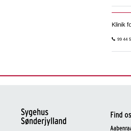
Klinik 
99 44 
Find o
Aabenra