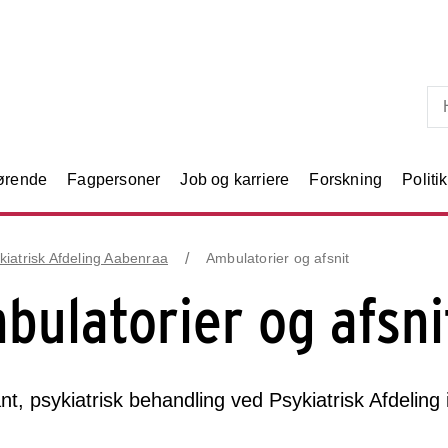
Skip til primært indhold
rørende
Fagpersoner
Job og karriere
Forskning
Politik
kiatrisk Afdeling Aabenraa
Ambulatorier og afsnit
bulatorier og afsni
t, psykiatrisk behandling ved Psykiatrisk Afdeling 