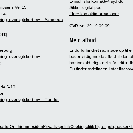
E-mail:
shs.kontakt@rsyd.dk
lipsens Vej 15
Sikker digital post
nraa
Flere kontaktinformationer
ing, oversigtskort mv. - Aabenraa
CVR nr.:
29 19 09 09
org
Meld afbud
erborg
Er du forhindret i at møde op til en
ing, oversigtskort mv. -
beder vi dig melde afbud til den a
g
har indkaldt dig - det står i dit in
Du finder afdelingen i afdelingsov
ade 6-10
er
ing, oversigtskort mv. - Tønder
porter
Om hjemmesiden
Privatlivspolitik
Cookiepolitik
Tilgængelighedserkl