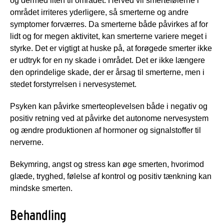
og dermed ilten til området. Herved vil smertefølerne i
området irriteres yderligere, så smerterne og andre
symptomer forværres. Da smerterne både påvirkes af for
lidt og for megen aktivitet, kan smerterne variere meget i
styrke. Det er vigtigt at huske på, at forøgede smerter ikke
er udtryk for en ny skade i området. Det er ikke længere
den oprindelige skade, der er årsag til smerterne, men i
stedet forstyrrelsen i nervesystemet.
Psyken kan påvirke smerteoplevelsen både i negativ og
positiv retning ved at påvirke det autonome nervesystem
og ændre produktionen af hormoner og signalstoffer til
nerverne.
Bekymring, angst og stress kan øge smerten, hvorimod
glæde, tryghed, følelse af kontrol og positiv tænkning kan
mindske smerten.
Behandling