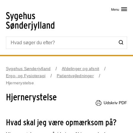
Skip til primært indhold
Menu
Sygehus Sønderjylland
Afdelinger og afsnit
Ergo- og Fysioterapi
Patientvejledninger
Hjernerystelse
Hjernerystelse
Udskriv PDF
Hvad skal jeg være opmærksom på?