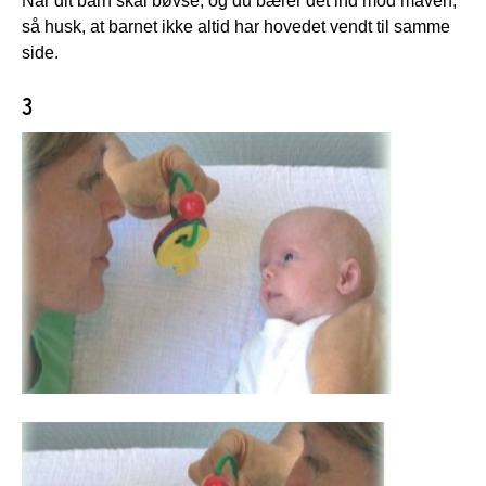
Når dit barn skal bøvse, og du bærer det ind mod maven,
så husk, at barnet ikke altid har hovedet vendt til samme
side.
3