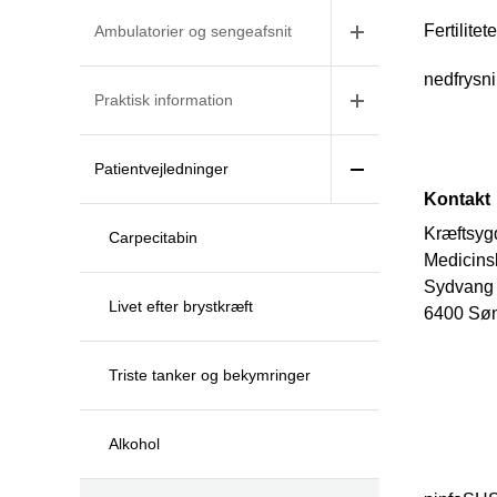
Fertilite
Ambulatorier og sengeafsnit
nedfrysn
Praktisk information
Patientvejledninger
Kontakt
Kræftsy
Carpecitabin
Medicin
Sydvang
Livet efter brystkræft
6400 Sø
Triste tanker og bekymringer
Alkohol