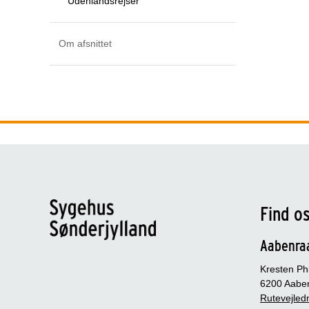
Udenlandsrejser
Om afsnittet
Find o
Aabenra
Kresten Phi
6200 Aabe
Rutevejledn