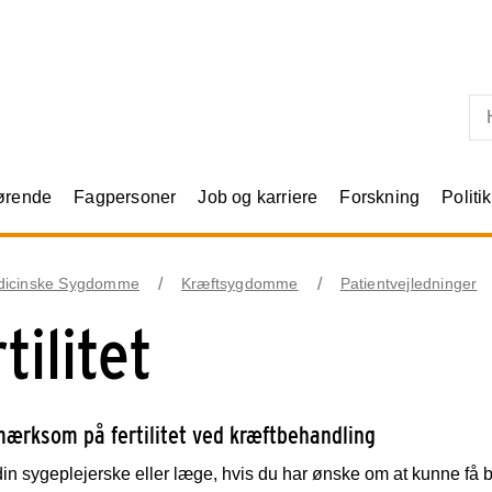
Skip til primært indhold
rørende
Fagpersoner
Job og karriere
Forskning
Politik
dicinske Sygdomme
Kræftsygdomme
Patientvejledninger
tilitet
ærksom på fertilitet ved kræftbehandling
in sygeplejerske eller læge, hvis du har ønske om at kunne få b