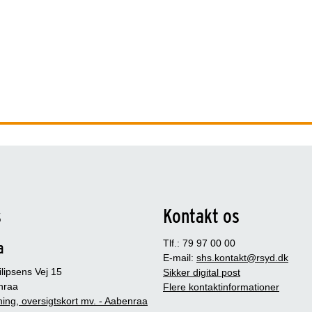
s
Kontakt os
Tlf.: 79 97 00 00
a
E-mail:
shs.kontakt@rsyd.dk
lipsens Vej 15
Sikker digital post
nraa
Flere kontaktinformationer
ing, oversigtskort mv. - Aabenraa