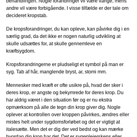
behandlingen. Nogle forandringer vil være varige, mens
andre vil være forbigående. I visse tilfælde er der tale om
decideret kropstab.
De kropsforandringer, du kan opleve, kan påvirke dig i en
særlig grad, da det ikke er nogen naturlig udvikling at
skulle udsættes for, at skulle gennemleve en
kræftsygdom.
Kropsforandringerne er pludseligt et symbol på man er
syg. Tab af hår, manglende bryst, ar, stomi mm.
Mennesker med kræft er ofte usikre på, hvad der sker i
deres krop, er angste og bekymrede for deres krop. Du
har aldrig været i den situation før og er nu ekstra
opmærksom på alle de tegn din krop giver dig. Nogle
oplever at kontrollen over kroppen påvirkes, ændres eller
mistes helt under sygdomsforløbet og det er vigtigt at
italesætte. Men det er dig der ved bedst og kan mærke
hvordan din krop har det. Det er sygeplejerskens eller