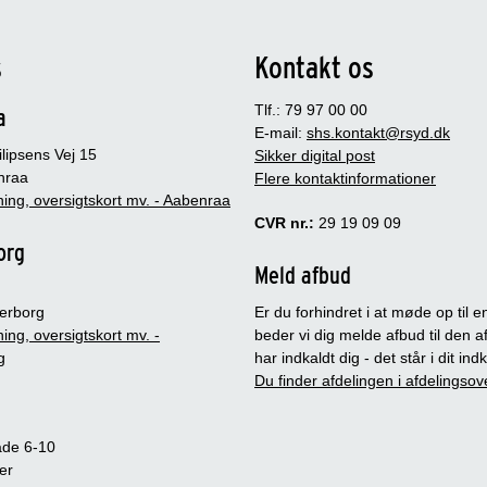
s
Kontakt os
Tlf.: 79 97 00 00
a
E-mail:
shs.kontakt@rsyd.dk
lipsens Vej 15
Sikker digital post
nraa
Flere kontaktinformationer
ing, oversigtskort mv. - Aabenraa
CVR nr.:
29 19 09 09
org
Meld afbud
erborg
Er du forhindret i at møde op til en
ing, oversigtskort mv. -
beder vi dig melde afbud til den a
g
har indkaldt dig - det står i dit in
Du finder afdelingen i afdelingsov
ade 6-10
er