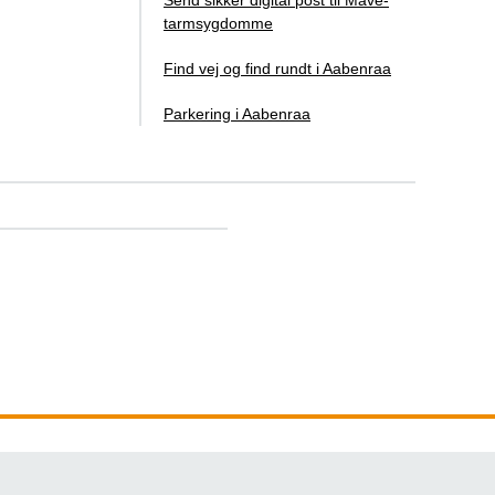
Send sikker digital post til Mave-
tarmsygdomme
Find vej og find rundt i Aabenraa
Parkering i Aabenraa