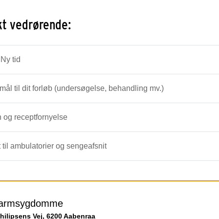
kt vedrørende:
 Ny tid
ål til dit forløb (undersøgelse, behandling mv.)
 og receptfornyelse
 til ambulatorier og sengeafsnit
tarmsygdomme
hilipsens Vej, 6200 Aabenraa