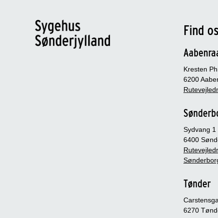
Find o
Aabenra
Kresten Phi
6200 Aabe
Rutevejledn
Sønderb
Sydvang 1
6400 Sønd
Rutevejledn
Sønderbor
Tønder
Carstensg
6270 Tønd