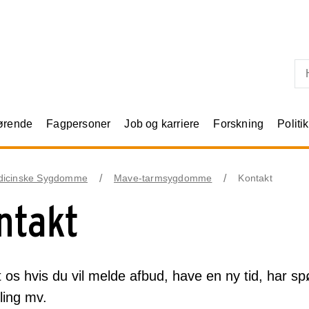
Skip til primært indhold
rørende
Fagpersoner
Job og karriere
Forskning
Politik
dicinske Sygdomme
Mave-tarmsygdomme
Kontakt
ntakt
 os hvis du vil melde afbud, have en ny tid, har spø
ling mv.