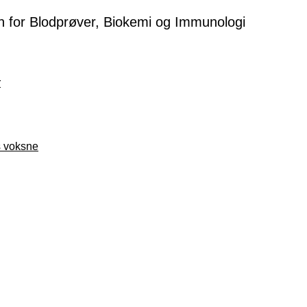
en for Blodprøver, Biokemi og Immunologi
r
s voksne