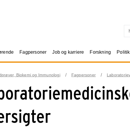
Skip til primært indhold
rørende
Fagpersoner
Job og karriere
Forskning
Politik
dprøver, Biokemi og Immunologi
Fagpersoner
Laboratorie
boratoriemedicinsk
ersigter