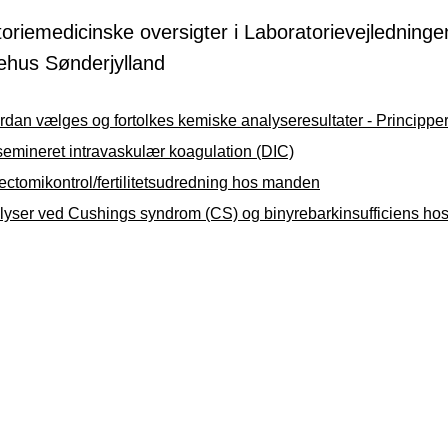
oriemedicinske oversigter i Laboratorievejledning
ehus Sønderjylland
dan vælges og fortolkes kemiske analyseresultater - Princippe
semineret intravaskulær koagulation (DIC)
ectomikontrol/fertilitetsudredning hos manden
lyser ved Cushings syndrom (CS) og binyrebarkinsufficiens ho