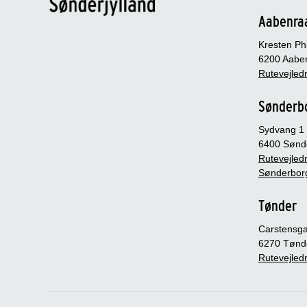
Aabenra
Kresten Phi
6200 Aabe
Rutevejledn
Sønderb
Sydvang 1
6400 Sønd
Rutevejledn
Sønderbor
Tønder
Carstensg
6270 Tønd
Rutevejledn