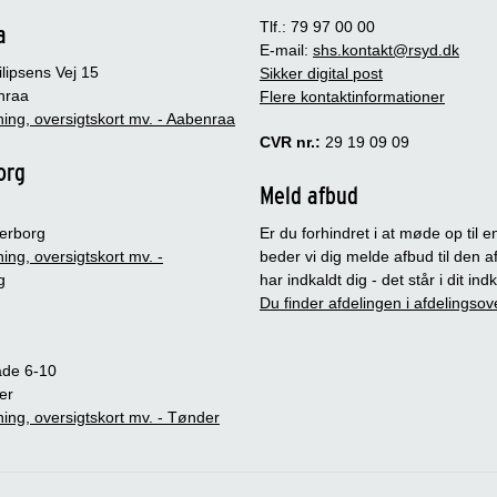
Tlf.: 79 97 00 00
a
E-mail:
shs.kontakt@rsyd.dk
lipsens Vej 15
Sikker digital post
nraa
Flere kontaktinformationer
ing, oversigtskort mv. - Aabenraa
CVR nr.:
29 19 09 09
org
Meld afbud
erborg
Er du forhindret i at møde op til en
ing, oversigtskort mv. -
beder vi dig melde afbud til den a
g
har indkaldt dig - det står i dit in
Du finder afdelingen i afdelingsov
ade 6-10
er
ing, oversigtskort mv. - Tønder