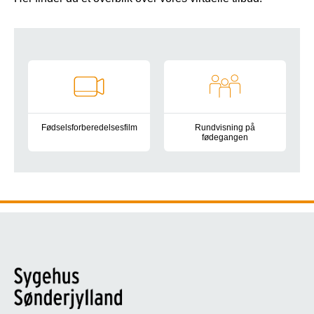
Indblik og information:
Fødselsforberedelsesfilm
Rundvisning på
fødegangen
Fødselsforberedelsesfilm fra Region Syddanmark
Lær fødegangen at kende før fød