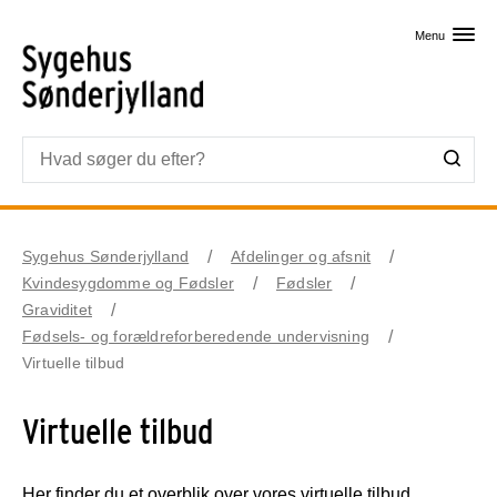
Skip til primært indhold
Menu
Sygehus Sønderjylland
Afdelinger og afsnit
Kvindesygdomme og Fødsler
Fødsler
Graviditet
Fødsels- og forældreforberedende undervisning
Virtuelle tilbud
Virtuelle tilbud
Her finder du et overblik over vores virtuelle tilbud.