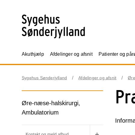
Akuthjælp
Afdelinger og afsnit
Patienter og på
Sygehus Sønderjylland
Afdelinger og afsnit
Øre
Pr
Øre-næse-halskirurgi,
Ambulatorium
Informa
Kontakt og meld afbud