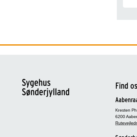
Find o
Aabenra
Kresten Phi
6200 Aabe
Rutevejledn