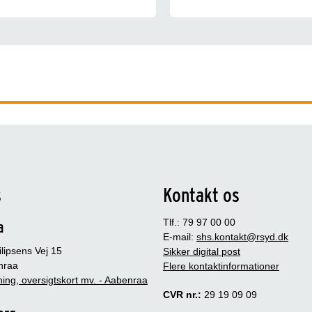
s
Kontakt os
Tlf.: 79 97 00 00
a
E-mail:
shs.kontakt@rsyd.dk
lipsens Vej 15
Sikker digital post
nraa
Flere kontaktinformationer
ing, oversigtskort mv. - Aabenraa
CVR nr.:
29 19 09 09