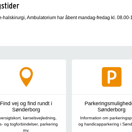
stider
-halskirurgi, Ambulatorium har åbent mandag-fredag kl. 08.00-
rgående information
Find vej og find rundt i
Parkeringsmulighede
Sønderborg
Sønderborg
ersigtskort, kørselsvejledning,
Information om parkeringsp
s- og togforbindelser, parkering
og handicapparkering i Søn
mv.