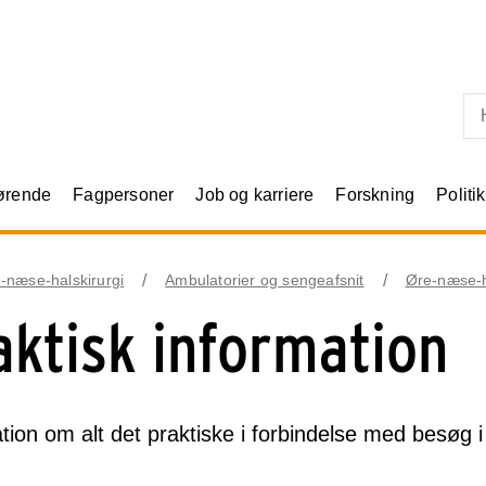
Skip til primært indhold
rørende
Fagpersoner
Job og karriere
Forskning
Politik
-næse-halskirurgi
Ambulatorier og sengeafsnit
Øre-næse-h
aktisk information
tion om alt det praktiske i forbindelse med besøg