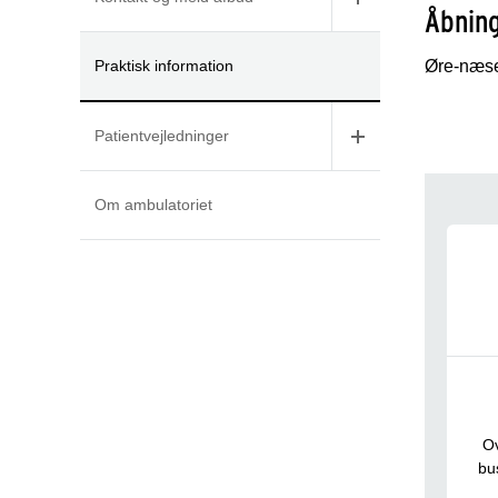
Åbning
Praktisk information
Øre-næse
Patientvejledninger
Om ambulatoriet
Tvæ
Ov
bu