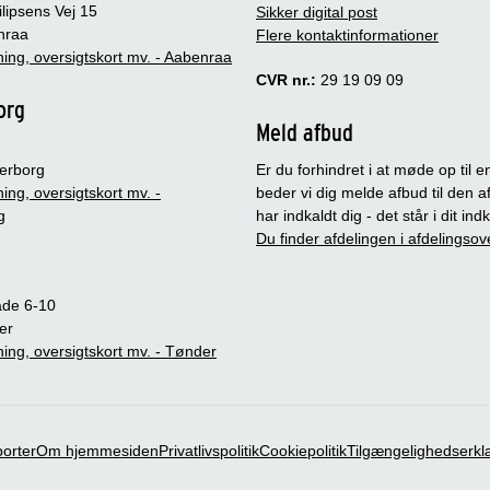
lipsens Vej 15
Sikker digital post
nraa
Flere kontaktinformationer
ing, oversigtskort mv. - Aabenraa
CVR nr.:
29 19 09 09
org
Meld afbud
erborg
Er du forhindret i at møde op til en
ing, oversigtskort mv. -
beder vi dig melde afbud til den a
g
har indkaldt dig - det står i dit in
Du finder afdelingen i afdelingsov
ade 6-10
er
ing, oversigtskort mv. - Tønder
porter
Om hjemmesiden
Privatlivspolitik
Cookiepolitik
Tilgængelighedserkl