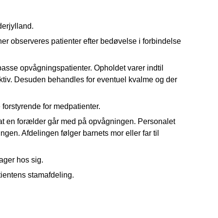
erjylland.
er observeres patienter efter bedøvelse i forbindelse
passe opvågningspatienter. Opholdet varer indtil
ktiv. Desuden behandles for eventuel kvalme og der
 forstyrende for medpatienter.
il at en forælder går med på opvågningen. Personalet
gen. Afdelingen følger barnets mor eller far til
ger hos sig.
tientens stamafdeling.