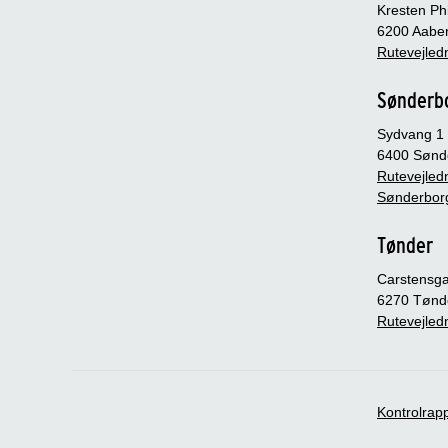
Kresten Phi
6200 Aabe
Rutevejledn
Sønderb
Sydvang 1
6400 Sønd
Rutevejledn
Sønderbor
Tønder
Carstensg
6270 Tønd
Rutevejledn
Kontrolrap