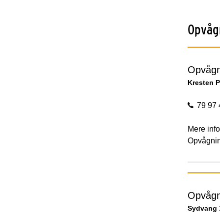
Opvåg
Opvågn
Kresten P
79 97 
Mere info
Opvågnin
Opvågn
Sydvang 