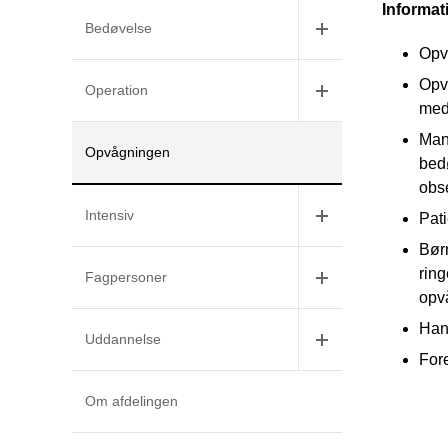
Informat
Bedøvelse
Opv
Opvå
Operation
med
Man 
Opvågningen
bed
obs
Intensiv
Pati
Børn
ring
Fagpersoner
opv
Han
Uddannelse
Fore
Om afdelingen