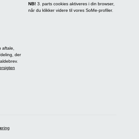
NB!
3. parts cookies aktiveres i din browser,
når du klikker videre til vores SoMe-profiler.
 aftale,
fdeling, der
dkaldebrev.
ersigten
æring