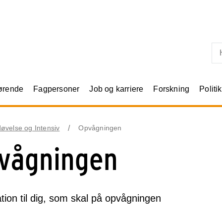
Skip til primært indhold
rørende
Fagpersoner
Job og karriere
Forskning
Politik
øvelse og Intensiv
Opvågningen
vågningen
tion til dig, som skal på opvågningen