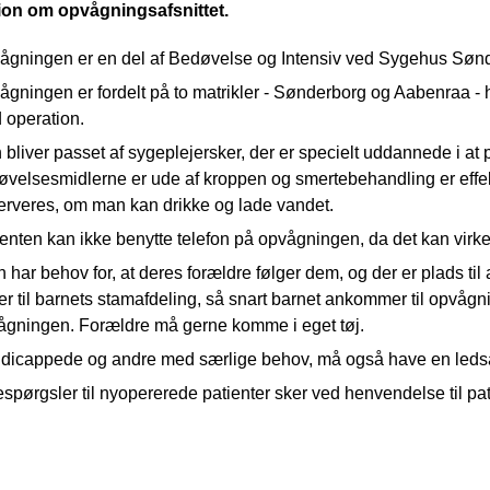
ion om opvågningsafsnittet.
ågningen er en del af Bedøvelse og Intensiv ved Sygehus Sønd
gningen er fordelt på to matrikler - Sønderborg og Aabenraa - h
 operation.
bliver passet af sygeplejersker, der er specielt uddannede i at 
øvelsesmidlerne er ude af kroppen og smertebehandling er effe
erveres, om man kan drikke og lade vandet.
enten kan ikke benytte telefon på opvågningen, da det kan virke
 har behov for, at deres forældre følger dem, og der er plads t
er til barnets stamafdeling, så snart barnet ankommer til opvågnin
ågningen. Forældre må gerne komme i eget tøj.
dicappede og andre med særlige behov, må også have en ledsa
spørgsler til nyopererede patienter sker ved henvendelse til pa