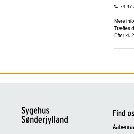
79 97 
Mere info
Træffes d
Efter kl.
Find o
Aabenra