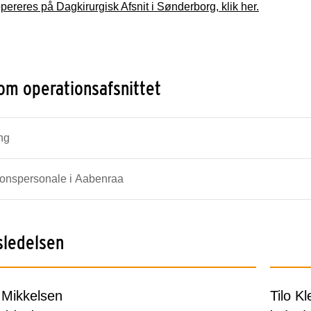
pereres på Dagkirurgisk Afsnit i Sønderborg, klik her.
om operationsafsnittet
ing
ionspersonale i Aabenraa
sledelsen
e Mikkelsen
Tilo K