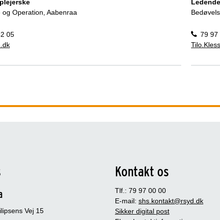
plejerske
Ledende
 og Operation, Aabenraa
Bedøvels
42 05
79 97
.dk
Tilo.Kle
s
Kontakt os
Tlf.: 79 97 00 00
a
E-mail:
shs.kontakt@rsyd.dk
lipsens Vej 15
Sikker digital post