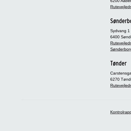
6200 Aabe
Rutevejledn
Sønderb
Sydvang 1
6400 Sønd
Rutevejledn
Sønderbor
Tønder
Carstensg
6270 Tønd
Rutevejledn
Kontrolrap