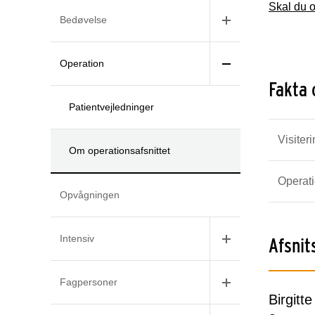
Skal du o
Bedøvelse
Operation
Fakta 
Patientvejledninger
Visiter
Om operationsafsnittet
Operat
Opvågningen
Intensiv
Afsnit
Fagpersoner
Birgitt