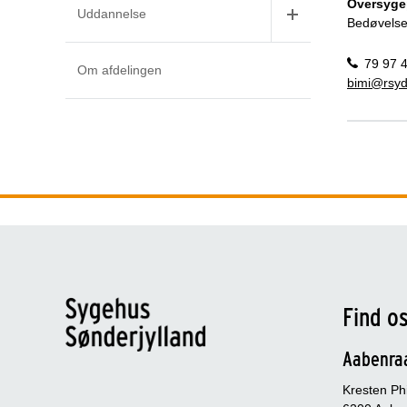
Oversyge
Uddannelse
Bedøvelse
79 97 
Om afdelingen
bimi@rsyd
Find o
Aabenra
Kresten Phi