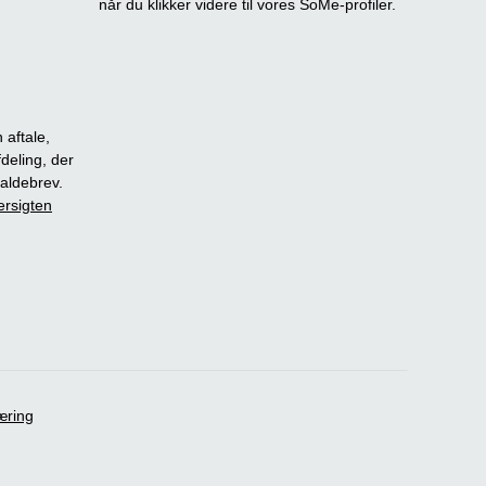
når du klikker videre til vores SoMe-profiler.
 aftale,
fdeling, der
dkaldebrev.
ersigten
æring