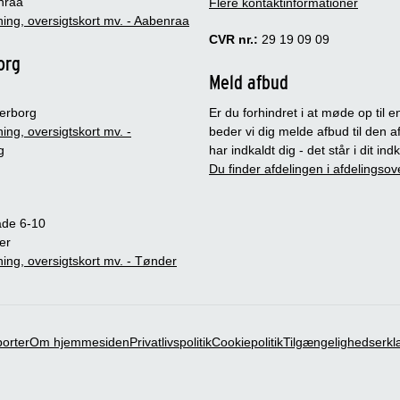
nraa
Flere kontaktinformationer
ing, oversigtskort mv. - Aabenraa
CVR nr.:
29 19 09 09
org
Meld afbud
erborg
Er du forhindret i at møde op til en
ing, oversigtskort mv. -
beder vi dig melde afbud til den a
g
har indkaldt dig - det står i dit in
Du finder afdelingen i afdelingsov
ade 6-10
er
ing, oversigtskort mv. - Tønder
porter
Om hjemmesiden
Privatlivspolitik
Cookiepolitik
Tilgængelighedserkl