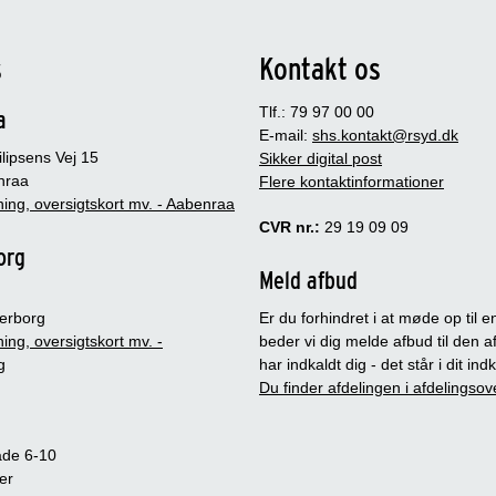
s
Kontakt os
Tlf.: 79 97 00 00
a
E-mail:
shs.kontakt@rsyd.dk
lipsens Vej 15
Sikker digital post
nraa
Flere kontaktinformationer
ing, oversigtskort mv. - Aabenraa
CVR nr.:
29 19 09 09
org
Meld afbud
erborg
Er du forhindret i at møde op til en
ing, oversigtskort mv. -
beder vi dig melde afbud til den a
g
har indkaldt dig - det står i dit in
Du finder afdelingen i afdelingsov
ade 6-10
er