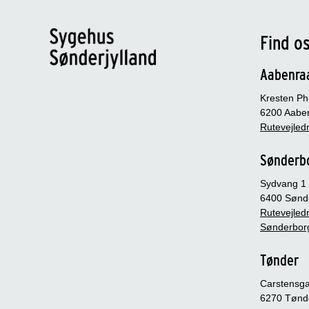
Find o
Aabenra
Kresten Phi
6200 Aabe
Rutevejledn
Sønderb
Sydvang 1
6400 Sønd
Rutevejledn
Sønderbor
Tønder
Carstensg
6270 Tønd