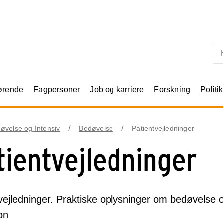
Skip til primært indhold
rørende
Fagpersoner
Job og karriere
Forskning
Politik
øvelse og Intensiv
Bedøvelse
Patientvejledninger
tientvejledninger
vejledninger. Praktiske oplysninger om bedøvelse o
on