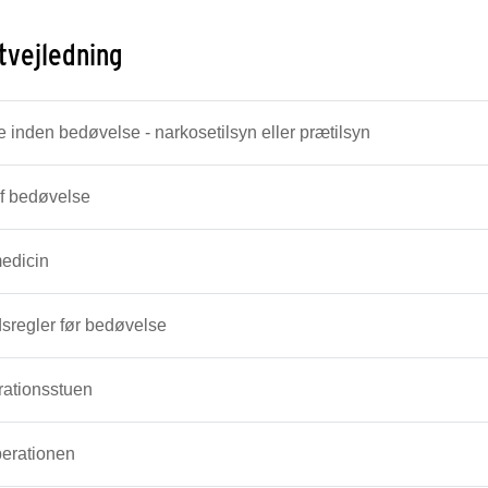
tvejledning
 inden bedøvelse - narkosetilsyn eller prætilsyn
f bedøvelse
edicin
sregler før bedøvelse
rationsstuen
perationen