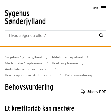
Skip til primært indhold
Menu
Sygehus Sønderjylland
Afdelinger og afsnit
Medicinske Sygdomme
Kræftsygdomme
Ambulatorier og sengeafsnit
Kræftsygdomme, Ambulatorium
Behovsvurdering
Behovsvurdering
Udskriv PDF
Et kræftforløb kan medføre