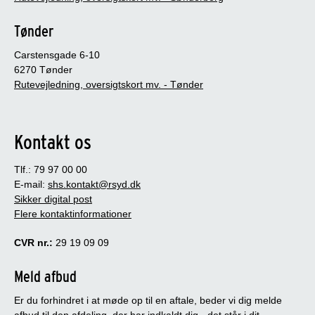
Tønder
Carstensgade 6-10
6270 Tønder
Rutevejledning, oversigtskort mv. - Tønder
Kontakt os
Tlf.: 79 97 00 00
E-mail:
shs.kontakt@rsyd.dk
Sikker digital post
Flere kontaktinformationer
CVR nr.:
29 19 09 09
Meld afbud
Er du forhindret i at møde op til en aftale, beder vi dig melde
afbud til den afdeling, der har indkaldt dig - det står i dit