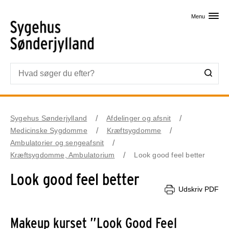
Skip til primært indhold
Menu
Sygehus Sønderjylland
Afdelinger og afsnit
Medicinske Sygdomme
Kræftsygdomme
Ambulatorier og sengeafsnit
Kræftsygdomme, Ambulatorium
Look good feel better
Look good feel better
Udskriv PDF
Makeup kurset ”Look Good Feel