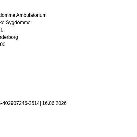
gdomme Ambulatorium
ske Sygdomme
 1
nderborg
 00
S-402907246-2514
|
16.06.2026