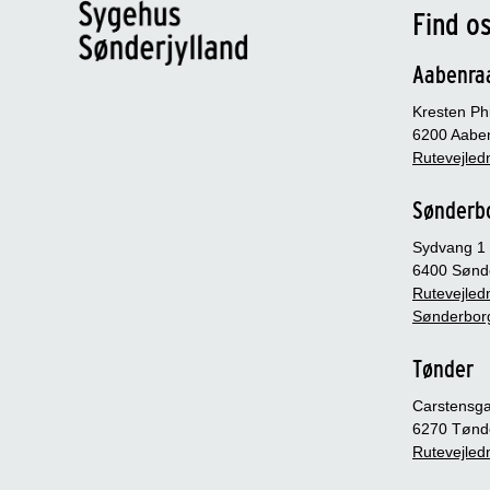
Find o
Aabenra
Kresten Phi
6200 Aabe
Rutevejledn
Sønderb
Sydvang 1
6400 Sønd
Rutevejledn
Sønderbor
Tønder
Carstensg
6270 Tønd
Rutevejledn