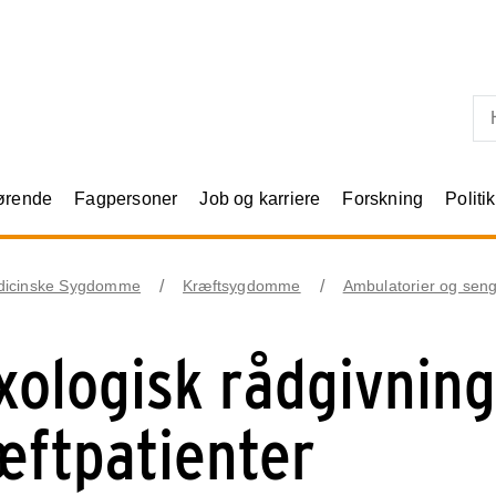
Skip til primært indhold
rørende
Fagpersoner
Job og karriere
Forskning
Politik
dicinske Sygdomme
Kræftsygdomme
Ambulatorier og seng
xologisk rådgivning 
æftpatienter