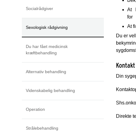
Bek
Socialrådgiver
At
for
At f
Sexologisk rådgivning
Du er ve
bekymring
Du har fået medicinsk
sygdomsf
kræftbehandling
Kontakt 
Alternativ behandling
Din sygep
Kontakto
Videnskabelig behandling
Shs.onko
Operation
Direkte t
Strålebehandling