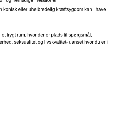
rd
og fremtidige
relationer
n konisk eller uhelbredelig kræftsygdom kan
have
 et trygt rum, hvor der er plads til spørgsmål,
rhed, seksualitet og livskvalitet- uanset hvor du er i