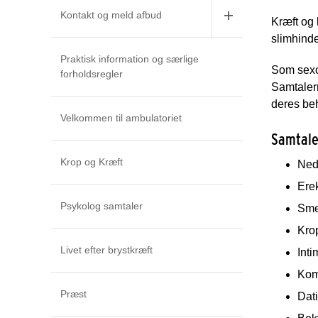
Kontakt og meld afbud
Kræft og 
slimhinde
Praktisk information og særlige
Som sexol
forholdsregler
Samtalern
deres beh
Velkommen til ambulatoriet
Samtale
Krop og Kræft
Neds
Ere
Psykolog samtaler
Smer
Krop
Livet efter brystkræft
Inti
Kom
Præst
Dati