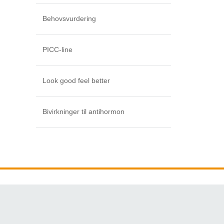
Behovsvurdering
PICC-line
Look good feel better
Bivirkninger til antihormon