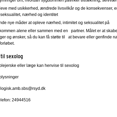
ymringer om, hvordan sygdommen påvirker tiltrækning, selvvæ
leve med usikkerhed, ændrede livsvilkår og de konsekvenser, e
seksualitet, nærhed og identitet
inde nye måder at opleve nærhed, intimitet og seksualitet på
lkommen alene eller sammen med en
partner. Målet er at skabe
er og ønsker, så du kan få støtte til
at bevare eller genfinde næ
orløbet.
til sexolog
lejerske eller læge kan henvise til sexolog
plysninger
logisk.amb.sbs@rsyd.dk
elefon: 24944516