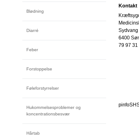
Kontakt
Blødning
Kræftsy
Medicin
Sydvang
Diarré
6400 Sø
79 97 31
Feber
Forstoppelse
Føleforstyrrelser
pinfoSH
Hukommelsesproblemer og
koncentrationsbesvær
Hårtab