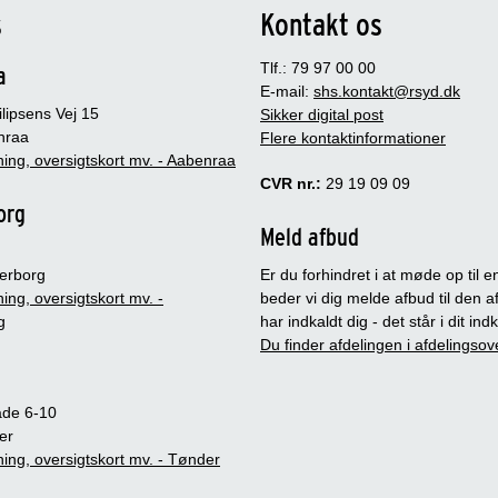
s
Kontakt os
Tlf.: 79 97 00 00
a
E-mail:
shs.kontakt@rsyd.dk
lipsens Vej 15
Sikker digital post
nraa
Flere kontaktinformationer
ing, oversigtskort mv. - Aabenraa
CVR nr.:
29 19 09 09
org
Meld afbud
erborg
Er du forhindret i at møde op til en
ing, oversigtskort mv. -
beder vi dig melde afbud til den a
g
har indkaldt dig - det står i dit in
Du finder afdelingen i afdelingsov
ade 6-10
er
ing, oversigtskort mv. - Tønder