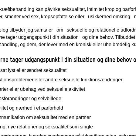
kræftbehandling kan påvirke seksualitet, intimitet krop og parfor
r, smerter ved sex, kropsopfattelse eller
usikkerhed omkring
og tilbyder jeg samtaler
om
seksuelle og relationelle udfordri
e tager udgangspunkt i din situation
og dine behov. Tilbuddet e
andling, og dem, der lever med en kronisk eller uhelbredelig 
rne tager udgangspunkt i din situation og dine behov 
at lyst eller ændret seksualitet
ktionsproblemer eller andre seksuelle funktionsændringer
ter eller ubehag ved seksuelle aktivitet
sforandringer og selvbillede
mitet og nærhed i et parforhold
munikation om seksualitet med en partner
ng, nye relationer og seksualitet som single