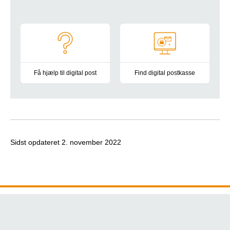
Navigation
Få hjælp til digital post
Find digital postkasse
Vejledninger og informationsmateriale
På Borger.dk finder du alle syge
Sidst opdateret
2. november 2022