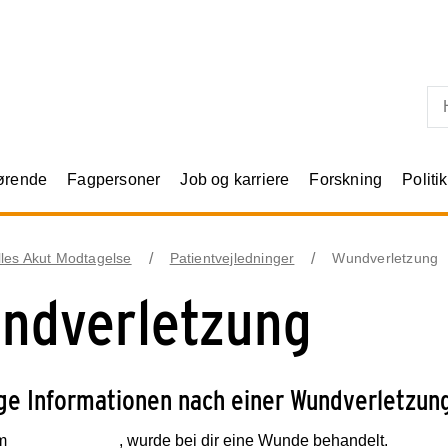
Skip til primært indhold
rørende
Fagpersoner
Job og karriere
Forskning
Politik
les Akut Modtagelse
Patientvejledninger
Wundverletzung
ndverletzung
ge Informationen nach einer Wundverletzun
m ____________, wurde bei dir eine Wunde behandelt.