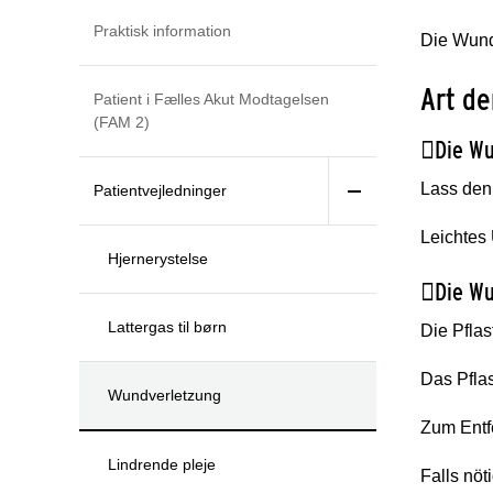
Praktisk information
Die Wunde
Art d
Patient i Fælles Akut Modtagelsen
(FAM 2)

Die Wu
Lass den
Patientvejledninger
Leichtes 
Hjernerystelse

Die Wu
Lattergas til børn
Die Pflas
Das Pflas
Wundverletzung
Zum Entf
Lindrende pleje
Falls nöt