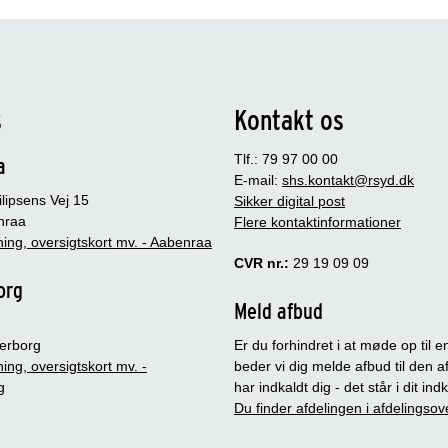
s
Kontakt os
Tlf.: 79 97 00 00
a
E-mail:
shs.kontakt@rsyd.dk
lipsens Vej 15
Sikker digital post
nraa
Flere kontaktinformationer
ing, oversigtskort mv. - Aabenraa
CVR nr.:
29 19 09 09
org
Meld afbud
erborg
Er du forhindret i at møde op til en
ing, oversigtskort mv. -
beder vi dig melde afbud til den a
g
har indkaldt dig - det står i dit in
Du finder afdelingen i afdelingsov