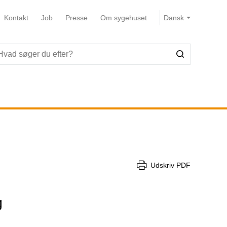
Kontakt
Job
Presse
Om sygehuset
Udskriv PDF
g