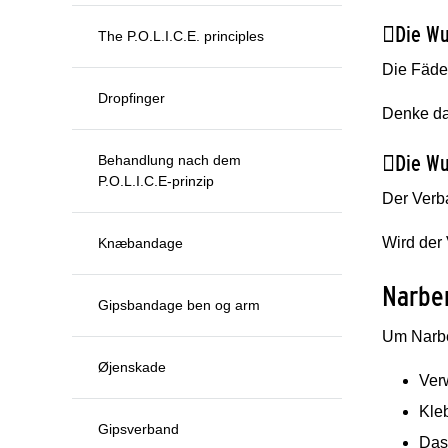

Die W
The P.O.L.I.C.E. principles
Die Fäde
Dropfinger
Denke dar

Die W
Behandlung nach dem
P.O.L.I.C.E-prinzip
Der Verb
Wird der
Knæbandage
Narbe
Gipsbandage ben og arm
Um Narbe
Øjenskade
Ver
Kle
Gipsverband
Das 