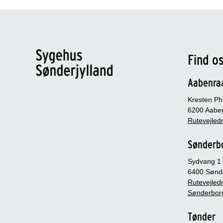
Find o
Aabenra
Kresten Phi
6200 Aabe
Rutevejledn
Sønderb
Sydvang 1
6400 Sønd
Rutevejledn
Sønderbor
Tønder