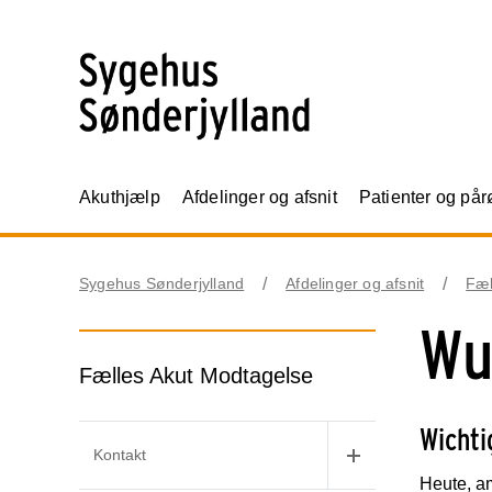
Akuthjælp
Afdelinger og afsnit
Patienter og på
Sygehus Sønderjylland
Afdelinger og afsnit
Fæl
Wu
Fælles Akut Modtagelse
Wichti
Kontakt
Heute, a