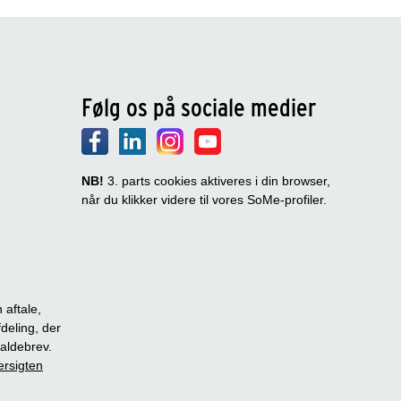
Følg os på sociale medier
NB!
3. parts cookies aktiveres i din browser,
når du klikker videre til vores SoMe-profiler.
 aftale,
fdeling, der
dkaldebrev.
ersigten