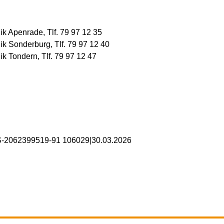
nik Apenrade, Tlf. 79 97 12 35
nik Sonderburg, Tlf. 79 97 12 40
nik Tondern, Tlf. 79 97 12 47
S-2062399519-91 106029
|
30.03.2026