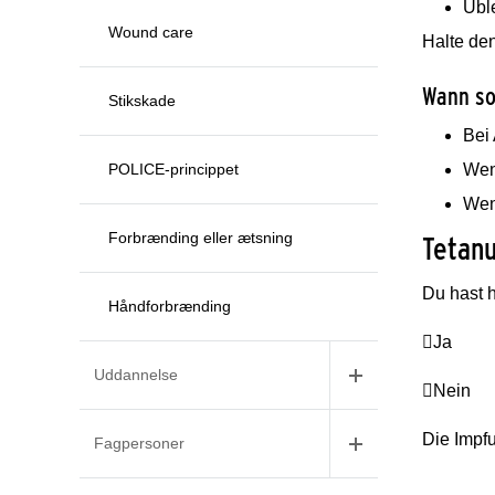
Übl
Wound care
Halte den
Wann so
Stikskade
Bei
POLICE-princippet
Wen
Wen
Forbrænding eller ætsning
Tetan
Du hast 
Håndforbrænding

Ja
Uddannelse

Nein
Die Impfu
Fagpersoner