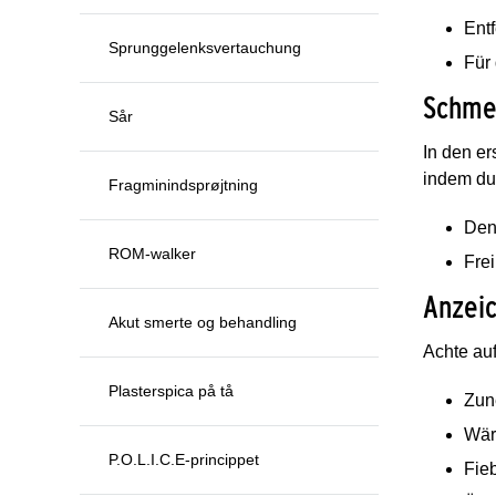
Ent
Sprunggelenksvertauchung
Für
Schme
Sår
In den e
indem du
Fragminindsprøjtning
Den 
ROM-walker
Fre
Anzeic
Akut smerte og behandling
Achte au
Plasterspica på tå
Zun
Wär
P.O.L.I.C.E-princippet
Fie