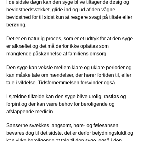
I de sidste døgn kan den syge blive tiltagende døsig og
bevidsthedsvækket, glide ind og ud af den vågne
bevidsthed for til sidst kun at reagere svagt på tiltale eller
berøring.
Det er en naturlig proces, som er et udtryk for at den syge
er afkræftet og det må derfor ikke opfattes som
manglende påskønnelse af familiens omsorg.
Den syge kan veksle mellem klare og uklare perioder og
kan måske tale om hændelser, der hører fortiden til, eller
tale i vildelse. Tidsfornemmelsen forsvinder også.
I sjældne tilfælde kan den syge blive urolig, rastløs og
forpint og der kan være behov for beroligende og
afslappende medicin.
Sanserne svækkes langsomt, høre- og følesansen
bevares dog til det sidste, det er derfor betydningsfuldt og
kan virke beroligende at tale til den syge, også i den