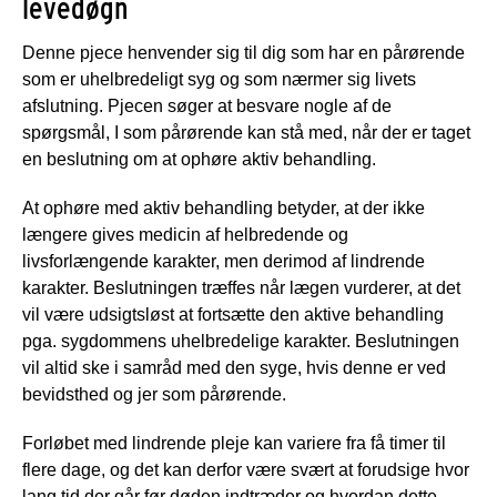
levedøgn
Denne pjece henvender sig til dig som har en pårørende
som er uhelbredeligt syg og som nærmer sig livets
afslutning. Pjecen søger at besvare nogle af de
spørgsmål, I som pårørende kan stå med, når der er taget
en beslutning om at ophøre aktiv behandling.
At ophøre med aktiv behandling betyder, at der ikke
længere gives medicin af helbredende og
livsforlængende karakter, men derimod af lindrende
karakter. Beslutningen træffes når lægen vurderer, at det
vil være udsigtsløst at fortsætte den aktive behandling
pga. sygdommens uhelbredelige karakter. Beslutningen
vil altid ske i samråd med den syge, hvis denne er ved
bevidsthed og jer som pårørende.
Forløbet med lindrende pleje kan variere fra få timer til
flere dage, og det kan derfor være svært at forudsige hvor
lang tid der går før døden indtræder og hvordan dette