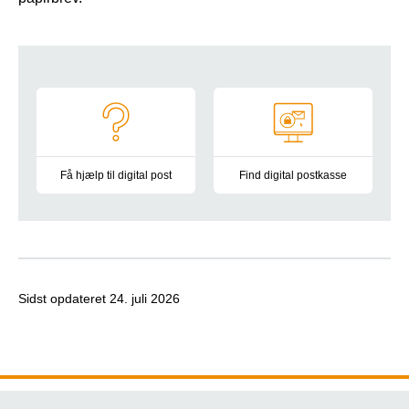
Navigation
Få hjælp til digital post
Find digital postkasse
Vejledninger og informationsmateriale
På Borger.dk finder du alle syge
Sidst opdateret
24. juli 2026