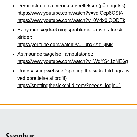
Demonstration af neonatale reflekser (på engelsk):
https://www.youtube.com/watch?v=vdiCep6OStA
https://www.youtube.com/watch?v=0V4x0iQODTk
Baby med vejrtrækningsproblemer - inspiratorisk
stridor:
https://youtube.com/watch?v=EJpxZAdBjMk
Astmaundersøgelse i ambulatoriet:
https://www.youtube.com/watch?v=WdYS41zNE6g
Undervisningwebsite "spotting the sick child" (gratis
ved oprettelse af profil)
https://spottingthesickchild.com/?needs_login=1