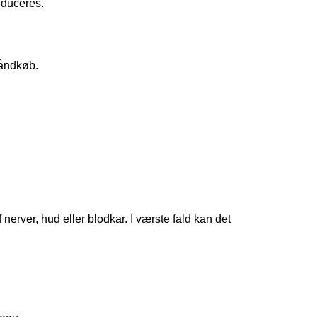
educeres.
håndkøb.
erver, hud eller blodkar. I værste fald kan det