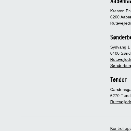
Aabenra
Kresten Phi
6200 Aabe
Rutevejledn
Sønderb
Sydvang 1
6400 Sønd
Rutevejledn
Sønderbor
Tønder
Carstensg
6270 Tønd
Rutevejledn
Kontrolrap