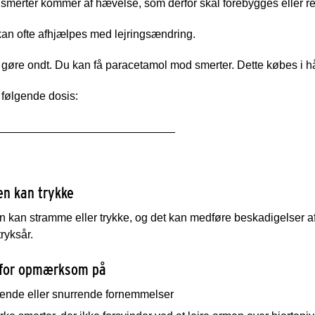
 smerter kommer af hævelse, som derfor skal forebygges eller r
an ofte afhjælpes med lejringsændring.
 gøre ondt. Du kan få paracetamol mod smerter. Dette købes i 
 følgende dosis:
____________________________
n kan trykke
kan stramme eller trykke, og det kan medføre beskadigelser af n
ryksår.
rfor opmærksom på
ende eller snurrende fornemmelser