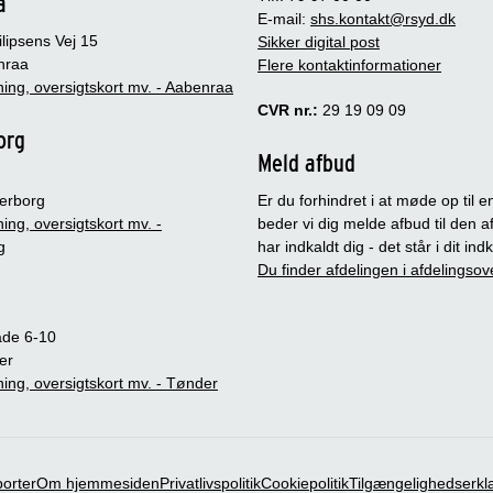
a
E-mail:
shs.kontakt@rsyd.dk
lipsens Vej 15
Sikker digital post
nraa
Flere kontaktinformationer
ing, oversigtskort mv. - Aabenraa
CVR nr.:
29 19 09 09
org
Meld afbud
erborg
Er du forhindret i at møde op til en
ing, oversigtskort mv. -
beder vi dig melde afbud til den a
g
har indkaldt dig - det står i dit in
Du finder afdelingen i afdelingsov
ade 6-10
er
ing, oversigtskort mv. - Tønder
porter
Om hjemmesiden
Privatlivspolitik
Cookiepolitik
Tilgængelighedserkl