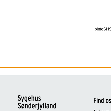
pinfoSH
Find o