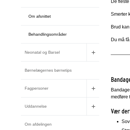
De fleste
Smerter k
Om afsnittet
Brud kan
Behandlingsområder
Du må få
Neonatal og Barsel
_______
Børnelægernes børnetips
Bandage
Fagpersoner
Bandagen 
medføre t
Uddannelse
Vær de
Sov
Om afdelingen