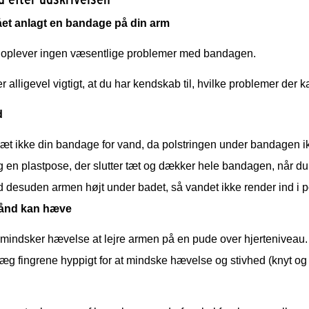
ået anlagt en bandage på din arm
e oplever ingen væsentlige problemer med bandagen.
r alligevel vigtigt, at du har kendskab til, hvilke problemer de
d
æt ikke din bandage for vand, da polstringen under bandagen i
 en plastpose, der slutter tæt og dækker hele bandagen, når du
d desuden armen højt under badet, så vandet ikke render ind i 
hånd kan hæve
 mindsker hævelse at lejre armen på en pude over hjerteniveau.
æg fingrene hyppigt for at mindske hævelse og stivhed (knyt og