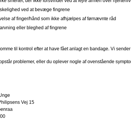
ke smerter, der ikke forsvinder ved at lejre armen over hjerteni
skelighed ved at bevæge fingrene
else af finger/hånd som ikke afhjælpes af førnævnte råd
arvning eller bleghed af fingrene
omme til kontrol efter at have fået anlagt en bandage. Vi sender en
opstår problemer, eller du oplever nogle af ovenstående symptom
 Unge
hilipsens Vej 15
benraa
 00