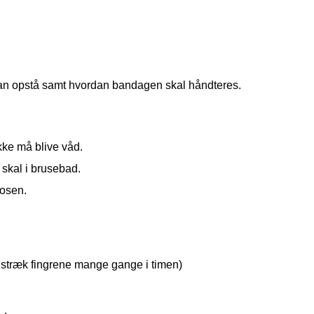
r kan opstå samt hvordan bandagen skal håndteres.
kke må blive våd.
 skal i brusebad.
posen.
 stræk fingrene mange gange i timen)