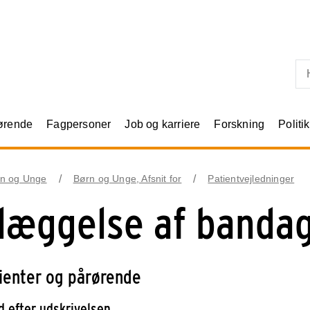
Skip til primært indhold
rørende
Fagpersoner
Job og karriere
Forskning
Politik
n og Unge
Børn og Unge, Afsnit for
Patientvejledninger
læggelse af banda
tienter og pårørende
d efter udskrivelsen