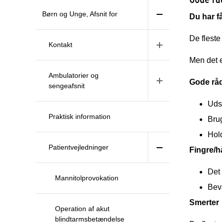
Børn og Unge, Afsnit for
Du har f
De flest
Kontakt
Men det e
Ambulatorier og
Gode rå
sengeafsnit
Uds
Praktisk information
Brug
Hol
Patientvejledninger
Fingre/
Det
Mannitolprovokation
Bev
Smerter
Operation af akut
blindtarmsbetændelse