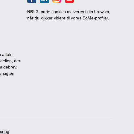
NB!
3. parts cookies aktiveres i din browser,
når du klikker videre til vores SoMe-profiler.
 aftale,
fdeling, der
dkaldebrev.
ersigten
æring