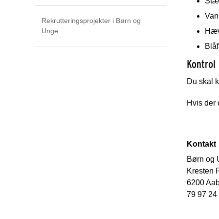
Stær
Van
Rekrutteringsprojekter i Børn og
Unge
Hæv
Blåf
Kontrol
Du skal k
Hvis der 
Kontakt
Børn og
Kresten P
6200 Aa
79 97 24