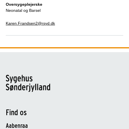
Oversygeplejerske
Neonatal og Barsel
Karen.Frandsen2@rsyd.dk
Find os
Aabenraa