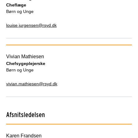
Cheflæge
Børn og Unge
louise.jurgensen@rsyd.dk
Vivian Mathiesen
Chefsygeplejerske
Børn og Unge
vivian.mathiesen@rsyd.dk
Afsnitsledelsen
Karen Frandsen